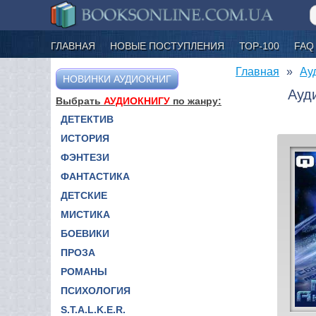
ГЛАВНАЯ
НОВЫЕ ПОСТУПЛЕНИЯ
ТОР-100
FAQ
Главная
Ау
НОВИНКИ АУДИОКНИГ
Ауд
Выбрать
АУДИОКНИГУ
по жанру:
ДЕТЕКТИВ
ИСТОРИЯ
ФЭНТЕЗИ
ФАНТАСТИКА
ДЕТСКИЕ
МИСТИКА
БОЕВИКИ
ПРОЗА
РОМАНЫ
ПСИХОЛОГИЯ
S.T.A.L.K.E.R.