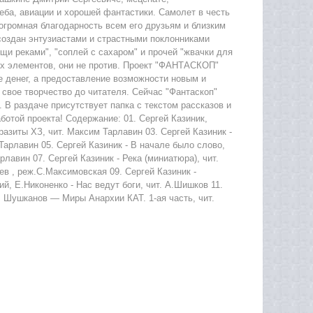
еба, авиации и хорошей фантастики. Самолет в честь
огромная благодарность всем его друзьям и близким
 создан энтузиастами и страстными поклонниками
щи реками", "соплей с сахаром" и прочей "жвачки для
тих элементов, они не против. Проект "ФАНТАСКОП"
е денег, а предоставление возможности новым и
 свое творчество до читателя. Сейчас "Фантаскоп"
 В раздаче присутствует папка с текстом рассказов и
ботой проекта! Содержание: 01. Сергей Казиник,
разиты ХЗ, чит. Максим Тарлавин 03. Сергей Казиник -
Тарлавин 05. Сергей Казиник - В начале было слово,
рлавин 07. Сергей Казиник - Река (миниатюра), чит.
в , реж.С.Максимовская 09. Сергей Казиник -
й, Е.Никоненко - Нас ведут боги, чит. А.Шишков 11.
л Шушканов — Миры Анархии КАТ. 1-ая часть, чит.