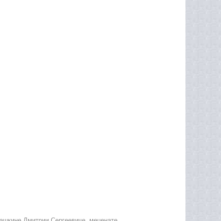
ашкине Дмитрии Сергеевиче, меценате,