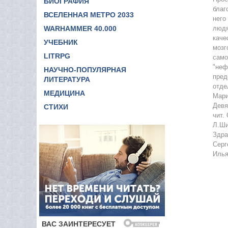
БИОГРАФИЯ
благ
11
ВСЕЛЕННАЯ МЕТРО 2033
него
WARHAMMER 40.000
людя
12
каче
УЧЕБНИК
13
мозг
LITRPG
само
14
"неф
НАУЧНО-ПОПУЛЯРНАЯ
пред
ЛИТЕРАТУРА
отде
МЕДИЦИНА
Мари
Девя
СТИХИ
чит.
Л.Ши
Здра
Серг
Илья