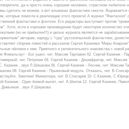
отворителе, да и просто очень хорошем человеке, страстном любителе н
 мы сделать не можем, а вот альманах фантастики смогли. Выражается 
м, которые помогли в реализации этого проекта! А журнал "Фантаскоп"
ственной фантастики и фэнтези. Его редакторы выступают против "крови
ов". Хотя, если в хорошем произведении будет некоторое количество э
окупаем (но не прибылен!!!) и целью журнала является не зарабатывани
орматным" авторам, наряду с “гуру” русскоязычной фантастики, донести
ставляет сборник повестей и рассказов Сергея Казиника “Миры Анархии”.
льные обложки к ним. Приятного и увлекательного знакомства с новой ра
я Фомальгаут - Бог ушел, чит. Максим Тарлавин 02. Сергей Казиник - Па
тимерный, чит. Петроник 04. Сергей Казиник - Дешифратор, чит. Максим 
 С. Казиник , звук Л.Шишкова 06. Сергей Казиник - Лесник, чит. Максим Та
шкова 08. Сергей Казиник - Прыжковый модуль. Отказать, чит. В.Слесаре
вствуйте, Земляне! Миниатюра, чит. В.Слесарев 10. С.Казиник, С.Юрецки
ей Казиник - Один боевой вылет, чит. А.Шилов 12. Сергей Казиник, Паве
 Демьянов , звук Л.Шишкова