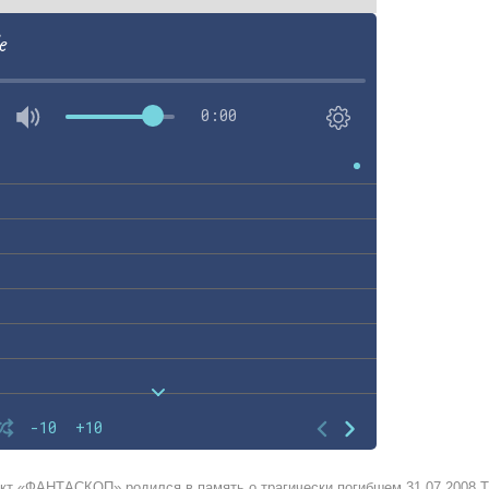
e
0:00
-10
+10
кт «ФАНТАСКОП» родился в память о трагически погибшем 31.07.2008 Т