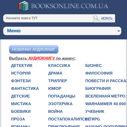
НОВИНКИ АУДИОКНИГ
Выбрать
АУДИОКНИГУ
по жанру:
ДЕТЕКТИВ
КЛАССИКА
БИЗНЕС
ИСТОРИЯ
ДРАМА
ФИЛОСОФИЯ
ФЭНТЕЗИ
ТРИЛЛЕР
ПОВЕСТИ И РАССК
ФАНТАСТИКА
ЮМОР
БИОГРАФИЯ
ДЕТСКИЕ
ПОПАДАНЦЫ
ВСЕЛЕННАЯ МЕТРО 
МИСТИКА
ЭЗОТЕРИКА
WARHAMMER 40.000
БОЕВИКИ
ВОЙНА
УЧЕБНИК
ПРОЗА
ПОСТАПОКАЛИПСИС
LITRPG
РОМАНЫ
ПРИКЛЮЧЕНИЯ
НАУЧНО-ПОПУЛЯРН