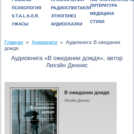
ЛИТЕРАТУРА
ПСИХОЛОГИЯ
РАДИОСПЕКТАКЛИ
МЕДИЦИНА
S.T.A.L.K.E.R.
ЭТНОГЕНЕЗ
СТИХИ
УЖАСЫ
АУДИОСКАЗКИ
Главная
Аудиокниги
Аудиокнига: В ожидании
дождя
Аудиокнига «В ожидании дождя», автор
Лихэйн Деннис
В ожидании дождя
Лихэйн Деннис