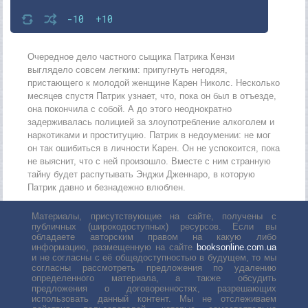
-10
+10
Очередное дело частного сыщика Патрика Кензи
выглядело совсем легким: припугнуть негодяя,
пристающего к молодой женщине Карен Николс. Несколько
месяцев спустя Патрик узнает, что, пока он был в отъезде,
она покончила с собой. А до этого неоднократно
задерживалась полицией за злоупотребление алкоголем и
наркотиками и проституцию. Патрик в недоумении: не мог
он так ошибиться в личности Карен. Он не успокоится, пока
не выяснит, что с ней произошло. Вместе с ним странную
тайну будет распутывать Энджи Дженнаро, в которую
Патрик давно и безнадежно влюблен.
Материалы, присутствующие на сайте, получены с
публичных (широкодоступных) ресурсов. Если вы
обладаете авторским правом на какую либо
информацию, размещенную на сайте
booksonline.com.ua
и не согласны с её общедоступностью в будущем, то мы
согласны рассмотреть предложения по удалению
определенного материала, а также обсудить
предложения о договоренностях, разрешающих
использовать данный контент. Мы не отслеживаем