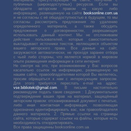
публичных (широкодоступных) ресурсов. Если вы
обладаете авторским правом на какую либо
информацию, размещенную на сайте
booksonline.com.ua
и не согласны с её общедоступностью в будущем, то мы
согласны рассмотреть предложения по удалению
определенного материала, а также обсудить
предложения о договоренностях, разрешающих
использовать данный контент. Мы не отслеживаем
действия пользователей, которые самостоятельно
выкладывают источники текстов, являющиеся объектом
вашего авторского права. Все данные на сайт,
загружаются автоматически, не проходя заранее отбора
с чьей либо стороны, что является нормой в мировом
опыте размещения информации в сети интернет.
Не смотря на это, при возникновении у Вас вопросов
касательно ссылок на информацию, размещенную на
нашем сайте, правообладателями которой Вы являетесь,
просим обращаться к нам с интересующим запросом.
Для этого требуется переслать е-mail на адрес:
vse.biblioteki@gmail.com
. В письме настоятельно
рекомендуем подать такие сведения : 1.Документальное
подтверждение ваших прав на материал, защищённый
авторским правом: отсканированный документ с печатью,
либо иная контактная информация, позволяющая
однозначно идентифицировать вас, как правообладателя
данного материала. 2. Прямые ссылки на страницы
сайта, которые содержат ссылки на файлы, которые есть
необходимость откорректировать.
Все права защищенны booksonline.com.ua