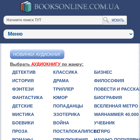
НОВИНКИ АУДИОКНИГ
Выбрать
АУДИОКНИГУ
по жанру:
ДЕТЕКТИВ
КЛАССИКА
БИЗНЕС
ИСТОРИЯ
ДРАМА
ФИЛОСОФИЯ
ФЭНТЕЗИ
ТРИЛЛЕР
ПОВЕСТИ И РАССК
ФАНТАСТИКА
ЮМОР
БИОГРАФИЯ
ДЕТСКИЕ
ПОПАДАНЦЫ
ВСЕЛЕННАЯ МЕТРО 
МИСТИКА
ЭЗОТЕРИКА
WARHAMMER 40.000
БОЕВИКИ
ВОЙНА
УЧЕБНИК
ПРОЗА
ПОСТАПОКАЛИПСИС
LITRPG
РОМАНЫ
ПРИКЛЮЧЕНИЯ
НАУЧНО-ПОПУЛЯРН