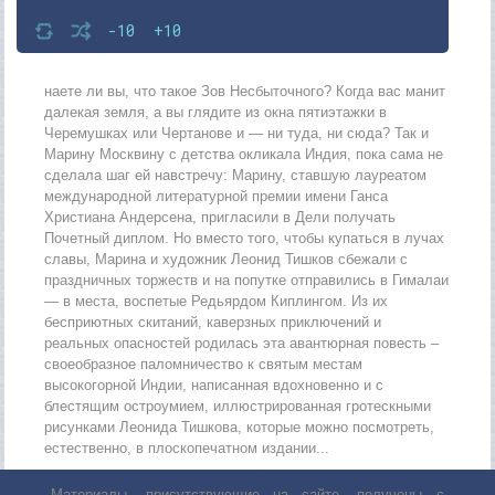
-10
+10
наете ли вы, что такое Зов Несбыточного? Когда вас манит
далекая земля, а вы глядите из окна пятиэтажки в
Черемушках или Чертанове и — ни туда, ни сюда? Так и
Марину Москвину с детства окликала Индия, пока сама не
сделала шаг ей навстречу: Марину, ставшую лауреатом
международной литературной премии имени Ганса
Христиана Андерсена, пригласили в Дели получать
Почетный диплом. Но вместо того, чтобы купаться в лучах
славы, Марина и художник Леонид Тишков сбежали с
праздничных торжеств и на попутке отправились в Гималаи
— в места, воспетые Редьярдом Киплингом. Из их
бесприютных скитаний, каверзных приключений и
реальных опасностей родилась эта авантюрная повесть –
своеобразное паломничество к святым местам
высокогорной Индии, написанная вдохновенно и с
блестящим остроумием, иллюстрированная гротескными
рисунками Леонида Тишкова, которые можно посмотреть,
естественно, в плоскопечатном издании...
Материалы, присутствующие на сайте, получены с