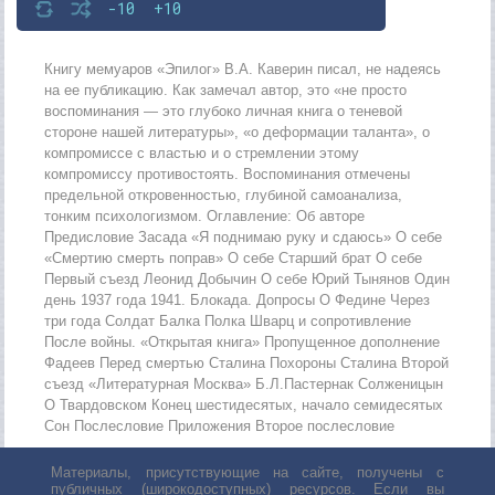
-10
+10
Книгу мемуаров «Эпилог» В.А. Каверин писал, не надеясь
на ее публикацию. Как замечал автор, это «не просто
воспоминания — это глубоко личная книга о теневой
стороне нашей литературы», «о деформации таланта», о
компромиссе с властью и о стремлении этому
компромиссу противостоять. Воспоминания отмечены
предельной откровенностью, глубиной самоанализа,
тонким психологизмом. Оглавление: Об авторе
Предисловие Засада «Я поднимаю руку и сдаюсь» О себе
«Смертию смерть поправ» О себе Старший брат О себе
Первый съезд Леонид Добычин О себе Юрий Тынянов Один
день 1937 года 1941. Блокада. Допросы О Федине Через
три года Солдат Балка Полка Шварц и сопротивление
После войны. «Открытая книга» Пропущенное дополнение
Фадеев Перед смертью Сталина Похороны Сталина Второй
съезд «Литературная Москва» Б.Л.Пастернак Солженицын
О Твардовском Конец шестидесятых, начало семидесятых
Сон Послесловие Приложения Второе послесловие
Материалы, присутствующие на сайте, получены с
публичных (широкодоступных) ресурсов. Если вы