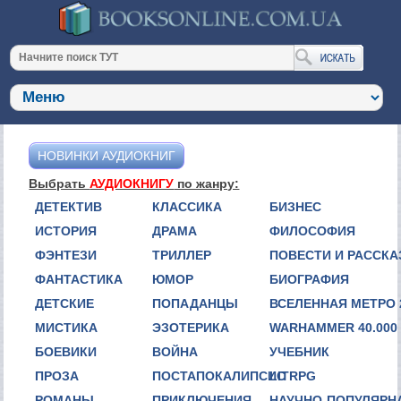
НОВИНКИ АУДИОКНИГ
Выбрать
АУДИОКНИГУ
по жанру:
ДЕТЕКТИВ
КЛАССИКА
БИЗНЕС
ИСТОРИЯ
ДРАМА
ФИЛОСОФИЯ
ФЭНТЕЗИ
ТРИЛЛЕР
ПОВЕСТИ И РАССК
ФАНТАСТИКА
ЮМОР
БИОГРАФИЯ
ДЕТСКИЕ
ПОПАДАНЦЫ
ВСЕЛЕННАЯ МЕТРО 
МИСТИКА
ЭЗОТЕРИКА
WARHAMMER 40.000
БОЕВИКИ
ВОЙНА
УЧЕБНИК
ПРОЗА
ПОСТАПОКАЛИПСИС
LITRPG
РОМАНЫ
ПРИКЛЮЧЕНИЯ
НАУЧНО-ПОПУЛЯРН