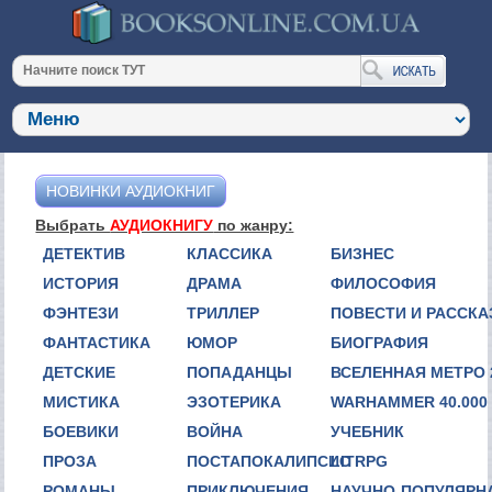
НОВИНКИ АУДИОКНИГ
Выбрать
АУДИОКНИГУ
по жанру:
ДЕТЕКТИВ
КЛАССИКА
БИЗНЕС
ИСТОРИЯ
ДРАМА
ФИЛОСОФИЯ
ФЭНТЕЗИ
ТРИЛЛЕР
ПОВЕСТИ И РАССК
ФАНТАСТИКА
ЮМОР
БИОГРАФИЯ
ДЕТСКИЕ
ПОПАДАНЦЫ
ВСЕЛЕННАЯ МЕТРО 
МИСТИКА
ЭЗОТЕРИКА
WARHAMMER 40.000
БОЕВИКИ
ВОЙНА
УЧЕБНИК
ПРОЗА
ПОСТАПОКАЛИПСИС
LITRPG
РОМАНЫ
ПРИКЛЮЧЕНИЯ
НАУЧНО-ПОПУЛЯРН