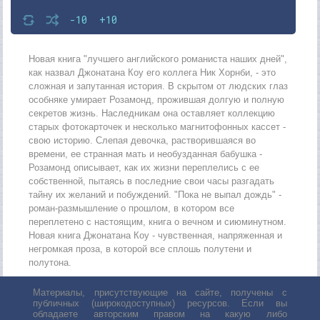
-10
+10
Новая книга "лучшего английского романиста наших дней",
как назвал Джонатана Коу его коллега Ник Хорнби, - это
сложная и запутанная история. В скрытом от людских глаз
особняке умирает Розамонд, прожившая долгую и полную
секретов жизнь. Наследникам она оставляет коллекцию
старых фотокарточек и несколько магнитофонных кассет -
свою историю. Слепая девочка, растворившаяся во
времени, ее странная мать и необузданная бабушка -
Розамонд описывает, как их жизни переплелись с ее
собственной, пытаясь в последние свои часы разгадать
тайну их желаний и побуждений. "Пока не выпал дождь" -
роман-размышление о прошлом, в котором все
переплетено с настоящим, книга о вечном и сиюминутном.
Новая книга Джонатана Коу - чувственная, напряженная и
негромкая проза, в которой все сплошь полутени и
полутона.
Материалы, присутствующие на сайте, получены с
публичных (широкодоступных) ресурсов. Если вы
обладаете авторским правом на какую либо