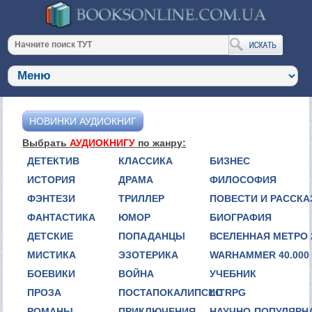
НОВИНКИ АУДИОКНИГ
Выбрать
АУДИОКНИГУ
по жанру:
ДЕТЕКТИВ
КЛАССИКА
БИЗНЕС
ИСТОРИЯ
ДРАМА
ФИЛОСОФИЯ
ФЭНТЕЗИ
ТРИЛЛЕР
ПОВЕСТИ И РАССК
ФАНТАСТИКА
ЮМОР
БИОГРАФИЯ
ДЕТСКИЕ
ПОПАДАНЦЫ
ВСЕЛЕННАЯ МЕТРО 
МИСТИКА
ЭЗОТЕРИКА
WARHAMMER 40.000
БОЕВИКИ
ВОЙНА
УЧЕБНИК
ПРОЗА
ПОСТАПОКАЛИПСИС
LITRPG
РОМАНЫ
ПРИКЛЮЧЕНИЯ
НАУЧНО-ПОПУЛЯРН