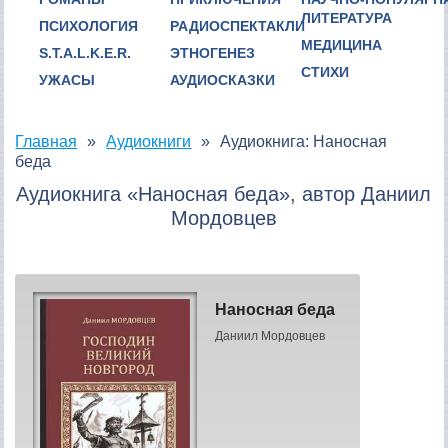
ЛИТЕРАТУРА
ПСИХОЛОГИЯ
РАДИОСПЕКТАКЛИ
МЕДИЦИНА
S.T.A.L.K.E.R.
ЭТНОГЕНЕЗ
СТИХИ
УЖАСЫ
АУДИОСКАЗКИ
Главная
Аудиокниги
Аудиокнига: Наносная
беда
Аудиокнига «Наносная беда», автор Даниил
Мордовцев
Наносная беда
Даниил Мордовцев