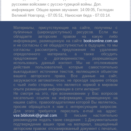
22
русскими войсками с русско-турецкой войны. Доп.
информация: Общее время звучания: 14:09:05, Господин
23
Великий Новгород - 07:05:51, Наносная беда - 07:03:14.
24
Материалы, присутствующие на сайте, получены с
25
публичных (широкодоступных) ресурсов. Если вы
обладаете авторским правом на какую либо
информацию, размещенную на сайте
booksonline.com.ua
26
и не согласны с её общедоступностью в будущем, то мы
согласны рассмотреть предложения по удалению
27
определенного материала, а также обсудить
предложения о договоренностях, разрешающих
28
использовать данный контент. Мы не отслеживаем
действия пользователей, которые самостоятельно
29
выкладывают источники текстов, являющиеся объектом
вашего авторского права. Все данные на сайт,
30
загружаются автоматически, не проходя заранее отбора
с чьей либо стороны, что является нормой в мировом
31
опыте размещения информации в сети интернет.
Не смотря на это, при возникновении у Вас вопросов
32
касательно ссылок на информацию, размещенную на
нашем сайте, правообладателями которой Вы являетесь,
33
просим обращаться к нам с интересующим запросом.
Для этого требуется переслать е-mail на адрес:
vse.biblioteki@gmail.com
. В письме настоятельно
34
рекомендуем подать такие сведения : 1.Документальное
подтверждение ваших прав на материал, защищённый
35
авторским правом: отсканированный документ с печатью,