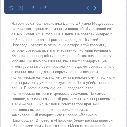
8
-10
+10
9
10
Историческая беллетристика Даниила Лукича Мордовцева,
написавшего десятки романов и повестей, была одной из
11
самых читаемых в России XIX века. Не потерян интерес к
ней и в наше время. В романе «Господин Великий
12
Новгород» отражено отношение автора к той трагедии,
13
которая совершалась в отечественной истории начиная с
XV века, в период объединения российских земель вокруг
14
Москвы. Он ярко показывает, как власти предержащие,
чтобы увеличить свои привилегии и удовлетворить личные
15
амбиции, под предлогом борьбы за религиозное и
16
политическое единомыслие сеяли в народе смуту, толкали
его на раскол, духовное оскудение и братоубийственные
17
войны. В романе есть любовь и предательство,
политические интриги и кровавые сражения. Но самое
18
главное, что слушая данный роман мы как бы переносимся
19
в 1470-й год. Обилие слов и понятий того времени
постоянно встречающихся в романе создают
20
замечательный колорит быта и говора «Великого
Новогорода». В повести «Наносная беда» рассказывается
21
об эпидемии чумы 1770-го года в Москве, занесенной