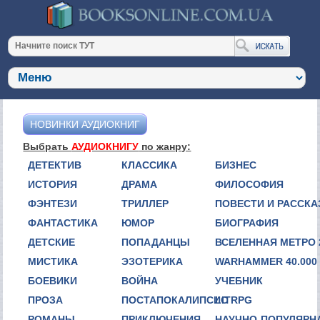
НОВИНКИ АУДИОКНИГ
Выбрать
АУДИОКНИГУ
по жанру:
ДЕТЕКТИВ
КЛАССИКА
БИЗНЕС
ИСТОРИЯ
ДРАМА
ФИЛОСОФИЯ
ФЭНТЕЗИ
ТРИЛЛЕР
ПОВЕСТИ И РАССК
ФАНТАСТИКА
ЮМОР
БИОГРАФИЯ
ДЕТСКИЕ
ПОПАДАНЦЫ
ВСЕЛЕННАЯ МЕТРО 
МИСТИКА
ЭЗОТЕРИКА
WARHAMMER 40.000
БОЕВИКИ
ВОЙНА
УЧЕБНИК
ПРОЗА
ПОСТАПОКАЛИПСИС
LITRPG
РОМАНЫ
ПРИКЛЮЧЕНИЯ
НАУЧНО-ПОПУЛЯРН