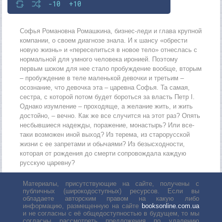
-10
+10
Софья Романовна Ромашкина, бизнес-леди и глава крупной
компании, о своем диагнозе знала. И к шансу «обрести
новую жизнь» и «переселиться в новое тело» отнеслась с
нормальной для умного человека иронией. Поэтому
первым шоком для нее стало пробуждение вообще, вторым
– пробуждение в теле маленькой девочки и третьим –
осознание, что девочка эта – царевна Софья. Та самая,
сестра, с которой потом будет бороться за власть Петр I.
Однако изумление – проходяще, а желание жить, и жить
достойно, – вечно. Как же все случится на этот раз? Опять
несбывшиеся надежды, поражение, монастырь? Или все-
таки возможен иной выход? Из терема, из старорусской
жизни с ее запретами и обычаями? Из безысходности,
которая от рождения до смерти сопровождала каждую
русскую царевну?
Материалы, присутствующие на сайте, получены с
публичных (широкодоступных) ресурсов. Если вы
обладаете авторским правом на какую либо
информацию, размещенную на сайте
booksonline.com.ua
и не согласны с её общедоступностью в будущем, то мы
согласны рассмотреть предложения по удалению