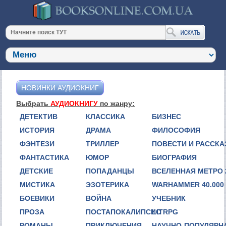
НОВИНКИ АУДИОКНИГ
Выбрать
АУДИОКНИГУ
по жанру:
ДЕТЕКТИВ
КЛАССИКА
БИЗНЕС
ИСТОРИЯ
ДРАМА
ФИЛОСОФИЯ
ФЭНТЕЗИ
ТРИЛЛЕР
ПОВЕСТИ И РАССК
ФАНТАСТИКА
ЮМОР
БИОГРАФИЯ
ДЕТСКИЕ
ПОПАДАНЦЫ
ВСЕЛЕННАЯ МЕТРО 
МИСТИКА
ЭЗОТЕРИКА
WARHAMMER 40.000
БОЕВИКИ
ВОЙНА
УЧЕБНИК
ПРОЗА
ПОСТАПОКАЛИПСИС
LITRPG
РОМАНЫ
ПРИКЛЮЧЕНИЯ
НАУЧНО-ПОПУЛЯРН