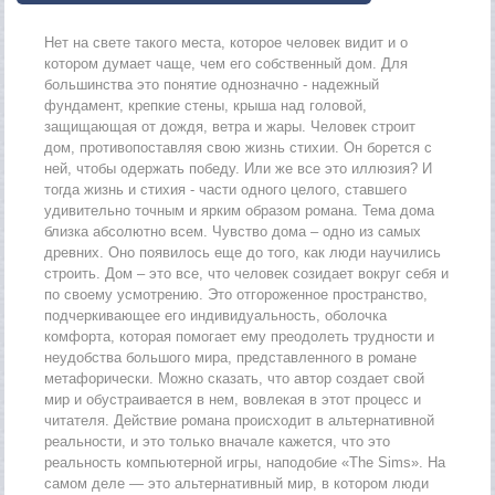
Нет на свете такого места, которое человек видит и о
котором думает чаще, чем его собственный дом. Для
большинства это понятие однозначно - надежный
фундамент, крепкие стены, крыша над головой,
защищающая от дождя, ветра и жары. Человек строит
дом, противопоставляя свою жизнь стихии. Он борется с
ней, чтобы одержать победу. Или же все это иллюзия? И
тогда жизнь и стихия - части одного целого, ставшего
удивительно точным и ярким образом романа. Тема дома
близка абсолютно всем. Чувство дома – одно из самых
древних. Оно появилось еще до того, как люди научились
строить. Дом – это все, что человек созидает вокруг себя и
по своему усмотрению. Это отгороженное пространство,
подчеркивающее его индивидуальность, оболочка
комфорта, которая помогает ему преодолеть трудности и
неудобства большого мира, представленного в романе
метафорически. Можно сказать, что автор создает свой
мир и обустраивается в нем, вовлекая в этот процесс и
читателя. Действие романа происходит в альтернативной
реальности, и это только вначале кажется, что это
реальность компьютерной игры, наподобие «The Sims». На
самом деле — это альтернативный мир, в котором люди