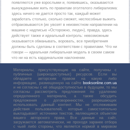
появляются уже взрослыми и, появившись, оказываются
вынужденными жить по правилам оголтелого либерализма:
здесь ничего не дается просто так, каждый может
заработать столько, сколько сможет, неспособные выжить
отбраковываются (их увозят в неизвестном направлении на
машине с надписью «Осторожно, люди»), правда, здесь
действует также и идеальный контроль: невозможным
оказывается обманывать, воровать, все приобретения
должны быть сделаны в соответствии с правилами. Что ни
говори — идеальная либеральная модель в своем самом
что ни на есть кардинальном наклонении.
Материалы, присутствующие на сайте, получены с
публичных (широкодоступных) ресурсов. Если вы
обладаете авторским правом на какую либо
информацию, размещенную на сайте
booksonline.com.ua
и не согласны с её общедоступностью в будущем, то мы
согласны рассмотреть предложения по удалению
определенного материала, а также обсудить
предложения о договоренностях, разрешающих
использовать данный контент. Мы не отслеживаем
действия пользователей, которые самостоятельно
выкладывают источники текстов, являющиеся объектом
вашего авторского права. Все данные на сайт,
загружаются автоматически, не проходя заранее отбора
с чьей либо стороны, что является нормой в мировом