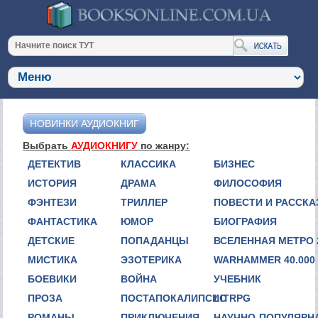
НОВИНКИ АУДИОКНИГ
Выбрать
АУДИОКНИГУ
по жанру:
ДЕТЕКТИВ
КЛАССИКА
БИЗНЕС
ИСТОРИЯ
ДРАМА
ФИЛОСОФИЯ
ФЭНТЕЗИ
ТРИЛЛЕР
ПОВЕСТИ И РАССК
ФАНТАСТИКА
ЮМОР
БИОГРАФИЯ
ДЕТСКИЕ
ПОПАДАНЦЫ
ВСЕЛЕННАЯ МЕТРО 
МИСТИКА
ЭЗОТЕРИКА
WARHAMMER 40.000
БОЕВИКИ
ВОЙНА
УЧЕБНИК
ПРОЗА
ПОСТАПОКАЛИПСИС
LITRPG
РОМАНЫ
ПРИКЛЮЧЕНИЯ
НАУЧНО-ПОПУЛЯРН