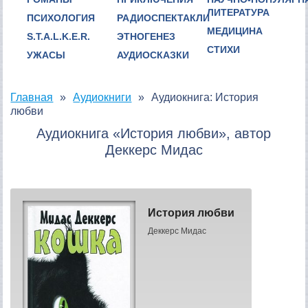
ЛИТЕРАТУРА
ПСИХОЛОГИЯ
РАДИОСПЕКТАКЛИ
МЕДИЦИНА
S.T.A.L.K.E.R.
ЭТНОГЕНЕЗ
СТИХИ
УЖАСЫ
АУДИОСКАЗКИ
Главная
Аудиокниги
Аудиокнига: История
любви
Аудиокнига «История любви», автор
Деккерс Мидас
История любви
Деккерс Мидас