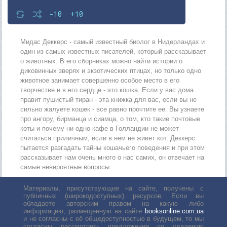
-10
+10
Мидас Деккерс - самый известный биолог в Нидерландах и
один из самых известных писателей, который рассказывает
о животных. В его сборниках можно найти истории о
диковинных зверях и экзотических птицах, но только одно
животное занимает совершенно особое место в его
творчестве и в его сердце - это кошка. Если у вас дома
правит пушистый тиран - эта книжка для вас, если вы не
сильно жалуете кошек - все равно прочтите ее. Вы узнаете
про ангору, бирманца и сиамца, о том, кто такие почтовые
коты и почему ни одно кафе в Голландии не может
считаться приличным, если в нем не живет кот. Деккерс
пытается разгадать тайны кошачьего поведения и при этом
рассказывает нам очень много о нас самих, он отвечает на
самые невероятные вопросы...
Материалы, присутствующие на сайте, получены с
публичных (широкодоступных) ресурсов. Если вы
обладаете авторским правом на какую либо
информацию, размещенную на сайте
booksonline.com.ua
и не согласны с её общедоступностью в будущем, то мы
согласны рассмотреть предложения по удалению