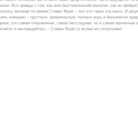
жизни. Вся правда о том, как жил-был маленький мальчик, как он преврат
чилось явление по имени Стивен Фрай, – вот что такое эта книга. И раз
нить комедию – грустную, феерическую, полную игры и бесконечно прав
рное, это самая откровенная, самая бесстыдная, но и самая ироничная 
ечайте и наслаждайтесь – Стивен Фрай со всеми его потрохами!