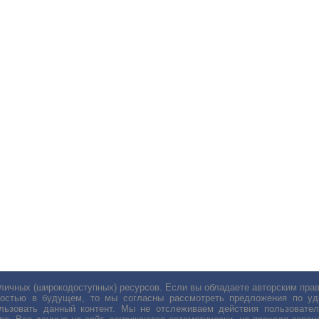
личных (широкодоступных) ресурсов. Если вы обладаете авторским пр
остью в будущем, то мы согласны рассмотреть предложения по уда
льзовать данный контент. Мы не отслеживаем действия пользовател