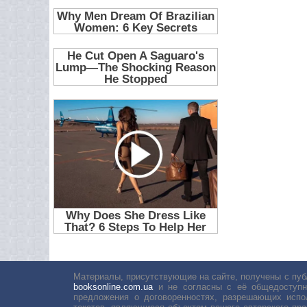
Материалы, присутствующие на сайте, получены с пуб
booksonline.com.ua
и не согласны с её общедоступн
предложения о договоренностях, разрешающих испо