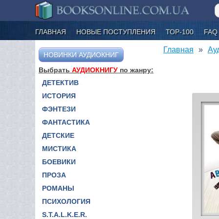
ГЛАВНАЯ
НОВЫЕ ПОСТУПЛЕНИЯ
ТОР-100
FAQ
Главная
Ау
НОВИНКИ АУДИОКНИГ
Выбрать
АУДИОКНИГУ
по жанру:
ДЕТЕКТИВ
ИСТОРИЯ
ФЭНТЕЗИ
ФАНТАСТИКА
ДЕТСКИЕ
МИСТИКА
БОЕВИКИ
ПРОЗА
РОМАНЫ
ПСИХОЛОГИЯ
S.T.A.L.K.E.R.