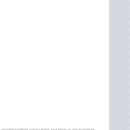
а автобиография охватывает два первых десятилетия