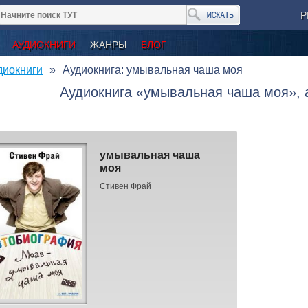
Р
АУДИОКНИГИ
ЖАНРЫ
БЛОГ
диокниги
Аудиокнига: умывальная чаша моя
Аудиокнига «умывальная чаша моя», 
умывальная чаша
моя
Стивен Фрай