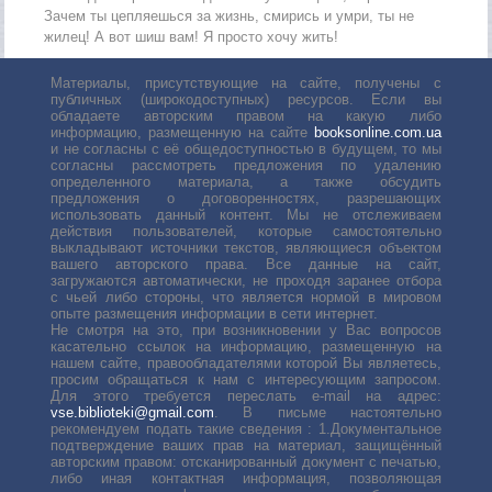
Зачем ты цепляешься за жизнь, смирись и умри, ты не
жилец! А вот шиш вам! Я просто хочу жить!
Материалы, присутствующие на сайте, получены с
публичных (широкодоступных) ресурсов. Если вы
обладаете авторским правом на какую либо
информацию, размещенную на сайте
booksonline.com.ua
и не согласны с её общедоступностью в будущем, то мы
согласны рассмотреть предложения по удалению
определенного материала, а также обсудить
предложения о договоренностях, разрешающих
использовать данный контент. Мы не отслеживаем
действия пользователей, которые самостоятельно
выкладывают источники текстов, являющиеся объектом
вашего авторского права. Все данные на сайт,
загружаются автоматически, не проходя заранее отбора
с чьей либо стороны, что является нормой в мировом
опыте размещения информации в сети интернет.
Не смотря на это, при возникновении у Вас вопросов
касательно ссылок на информацию, размещенную на
нашем сайте, правообладателями которой Вы являетесь,
просим обращаться к нам с интересующим запросом.
Для этого требуется переслать е-mail на адрес:
vse.biblioteki@gmail.com
. В письме настоятельно
рекомендуем подать такие сведения : 1.Документальное
подтверждение ваших прав на материал, защищённый
авторским правом: отсканированный документ с печатью,
либо иная контактная информация, позволяющая