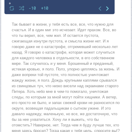
8
-10
+10
9
Так бывает в жизни, у тебя есть все, все, что нужно для
счастья. И в один миг это исчезает. Идет прахом. Все, во
что ты верил, все, чем жил. И остается пустота,
сжигающая изнутри пустота, и смысла жизни нет. И я
говорю даже не о катастрофе, отгремевшей несколько лет
назад. Я говорю о катастрофе, которая может случиться
для каждого человека в отдельности, в его собственном
мире. Так случилось и у меня. Брошенный и преданный,
истекая кровью, я полз. Полз, упорно цепляясь за жизнь. И
даже вопреки той пустоте, что полностью уничтожает
жажду жизни, я полз. Дождь крупными каплями срывался
из свинцовых туч, что низко висели над окраинами старого
Питера. Хоть небо мне в чем-то помогало, уничтожая
следы, по которым за мной могут пойти хищники. А ветер,
его просто не было, и запах свежей крови не разносился по
округе, возвещая падальщикам о сытном ужине. И это
давало надежду, маленькую, но все, же достаточную, что
бы за нее ухватиться. Хочу ли я выжить, что бы
отомстить? Наверное, нет. Тогда чем я буду лучше тех, кто
меня здесь бросил? Тогда какая у тебя цель, спросите вы!?