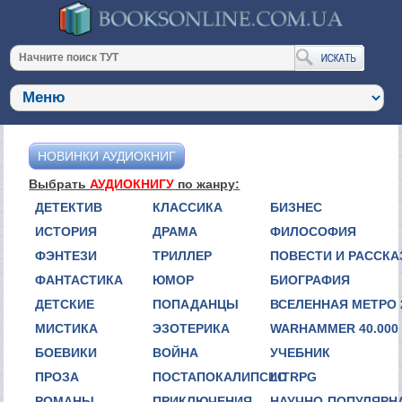
НОВИНКИ АУДИОКНИГ
Выбрать
АУДИОКНИГУ
по жанру:
ДЕТЕКТИВ
КЛАССИКА
БИЗНЕС
ИСТОРИЯ
ДРАМА
ФИЛОСОФИЯ
ФЭНТЕЗИ
ТРИЛЛЕР
ПОВЕСТИ И РАССК
ФАНТАСТИКА
ЮМОР
БИОГРАФИЯ
ДЕТСКИЕ
ПОПАДАНЦЫ
ВСЕЛЕННАЯ МЕТРО 
МИСТИКА
ЭЗОТЕРИКА
WARHAMMER 40.000
БОЕВИКИ
ВОЙНА
УЧЕБНИК
ПРОЗА
ПОСТАПОКАЛИПСИС
LITRPG
РОМАНЫ
ПРИКЛЮЧЕНИЯ
НАУЧНО-ПОПУЛЯРН