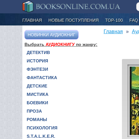
ГЛАВНАЯ
НОВЫЕ ПОСТУПЛЕНИЯ
ТОР-100
FAQ
Главная
Ау
НОВИНКИ АУДИОКНИГ
Выбрать
АУДИОКНИГУ
по жанру:
ДЕТЕКТИВ
ИСТОРИЯ
ФЭНТЕЗИ
ФАНТАСТИКА
ДЕТСКИЕ
МИСТИКА
БОЕВИКИ
ПРОЗА
РОМАНЫ
ПСИХОЛОГИЯ
S.T.A.L.K.E.R.