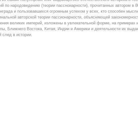
ий по народоведению (теории пассноиарности), прочитанных автором в 
нграда и пользовавшихся огромным успехом у всех, кто способен мысли
инальной авторской теории пассионарности, объясняющей закономерности
ения великих империй, изложены в увлекательной форме, на примерах и
пы, Ближнего Востока, Китая, Индии и Америки и деятельности их выда
й след в истории.