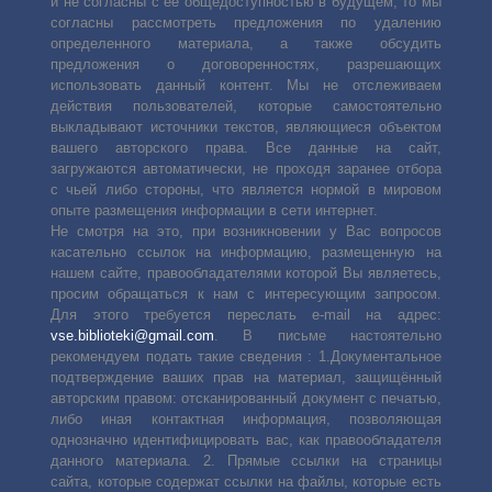
и не согласны с её общедоступностью в будущем, то мы
22
согласны рассмотреть предложения по удалению
определенного материала, а также обсудить
23
предложения о договоренностях, разрешающих
24
использовать данный контент. Мы не отслеживаем
действия пользователей, которые самостоятельно
25
выкладывают источники текстов, являющиеся объектом
вашего авторского права. Все данные на сайт,
26
загружаются автоматически, не проходя заранее отбора
27
с чьей либо стороны, что является нормой в мировом
опыте размещения информации в сети интернет.
28
Не смотря на это, при возникновении у Вас вопросов
касательно ссылок на информацию, размещенную на
29
нашем сайте, правообладателями которой Вы являетесь,
просим обращаться к нам с интересующим запросом.
30
Для этого требуется переслать е-mail на адрес:
31
vse.biblioteki@gmail.com
. В письме настоятельно
рекомендуем подать такие сведения : 1.Документальное
32
подтверждение ваших прав на материал, защищённый
авторским правом: отсканированный документ с печатью,
33
либо иная контактная информация, позволяющая
34
однозначно идентифицировать вас, как правообладателя
данного материала. 2. Прямые ссылки на страницы
35
сайта, которые содержат ссылки на файлы, которые есть