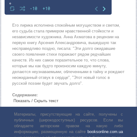
8
-10
+10
9
10
Его лирика исполнена спокойным могуществом и светом,
его судьба стала примером нравственной стойкости и
11
независимости художника. Анна Ахматова в рецензии на
первую книгу Арсения Александровича, вышедшую так
12
несправедливо поздно, писала: "Эти долго ожидавшие
13
своего появления стихи поражают рядом редчайших
качеств. Из них самое поразительное то, что слова,
14
которые мы как будто произносим каждую минуту,
делаются неузнаваемыми, облеченными в тайну и рождают
15
неожиданный отзвук в сердце", "Этот новый голос в
16
русской поэзии будет звучать долго".
17
Содержание:
Показать / Скрыть текст
18
19
Материалы, присутствующие на сайте, получены с
публичных (широкодоступных) ресурсов. Если вы
20
обладаете авторским правом на какую либо
21
информацию, размещенную на сайте
booksonline.com.ua