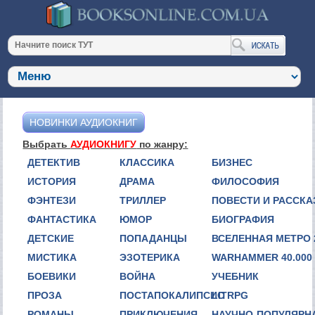
НОВИНКИ АУДИОКНИГ
Выбрать
АУДИОКНИГУ
по жанру:
ДЕТЕКТИВ
КЛАССИКА
БИЗНЕС
ИСТОРИЯ
ДРАМА
ФИЛОСОФИЯ
ФЭНТЕЗИ
ТРИЛЛЕР
ПОВЕСТИ И РАССК
ФАНТАСТИКА
ЮМОР
БИОГРАФИЯ
ДЕТСКИЕ
ПОПАДАНЦЫ
ВСЕЛЕННАЯ МЕТРО 
МИСТИКА
ЭЗОТЕРИКА
WARHAMMER 40.000
БОЕВИКИ
ВОЙНА
УЧЕБНИК
ПРОЗА
ПОСТАПОКАЛИПСИС
LITRPG
РОМАНЫ
ПРИКЛЮЧЕНИЯ
НАУЧНО-ПОПУЛЯРН