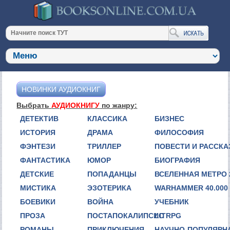
НОВИНКИ АУДИОКНИГ
Выбрать
АУДИОКНИГУ
по жанру:
ДЕТЕКТИВ
КЛАССИКА
БИЗНЕС
ИСТОРИЯ
ДРАМА
ФИЛОСОФИЯ
ФЭНТЕЗИ
ТРИЛЛЕР
ПОВЕСТИ И РАССК
ФАНТАСТИКА
ЮМОР
БИОГРАФИЯ
ДЕТСКИЕ
ПОПАДАНЦЫ
ВСЕЛЕННАЯ МЕТРО 
МИСТИКА
ЭЗОТЕРИКА
WARHAMMER 40.000
БОЕВИКИ
ВОЙНА
УЧЕБНИК
ПРОЗА
ПОСТАПОКАЛИПСИС
LITRPG
РОМАНЫ
ПРИКЛЮЧЕНИЯ
НАУЧНО-ПОПУЛЯРН