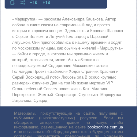
-10
+10
«Маршрутка» — рассказы Александра Кабакова. Автор
собрал в книге сказки на современный лад и просто
истории с хорошим концом. Здесь есть и Красная Шапочка
с Серым Волком, и Летучий Голландец с Царевной-
лягушкой. Они приспособились к нашему времени и ходят
по московским улицам, как обычные жители! «Маршрутка»
— байки о городе, в котором мы привычно живем и
который, оказывается, может быть абсолютно
непредсказуемым! Содержание Московские сказки
Голландец Проект «Бабилон» Ходок Странник Красная и
Серый Восходящий поток Любовь зла В особо крупных
размерах- озвучено Два на три Из жизни мертвых VIP
Огонь небесный Совсем новая жизнь Кот. Миллион.
Перекресток. Желтый. Сокровище. Ступенька. Маршрутка.
Заграница. Суицид.
Материалы, присутствующие на сайте, получены с
публичных (широкодоступных) ресурсов. Если вы
обладаете авторским правом на какую либо
информацию, размещенную на сайте
booksonline.com.ua
и не согласны с её общедоступностью в будущем, то мы
согласны рассмотреть предложения по удалению