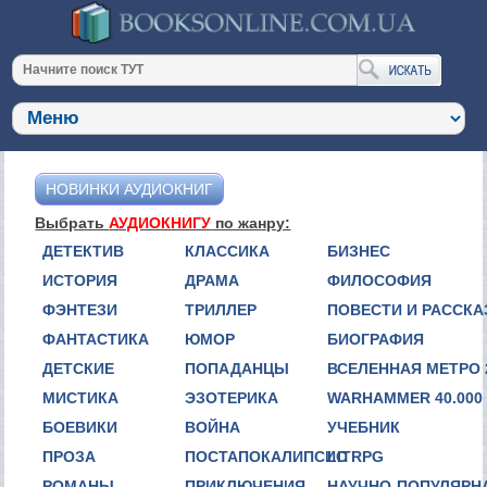
НОВИНКИ АУДИОКНИГ
Выбрать
АУДИОКНИГУ
по жанру:
ДЕТЕКТИВ
КЛАССИКА
БИЗНЕС
ИСТОРИЯ
ДРАМА
ФИЛОСОФИЯ
ФЭНТЕЗИ
ТРИЛЛЕР
ПОВЕСТИ И РАССК
ФАНТАСТИКА
ЮМОР
БИОГРАФИЯ
ДЕТСКИЕ
ПОПАДАНЦЫ
ВСЕЛЕННАЯ МЕТРО 
МИСТИКА
ЭЗОТЕРИКА
WARHAMMER 40.000
БОЕВИКИ
ВОЙНА
УЧЕБНИК
ПРОЗА
ПОСТАПОКАЛИПСИС
LITRPG
РОМАНЫ
ПРИКЛЮЧЕНИЯ
НАУЧНО-ПОПУЛЯРН