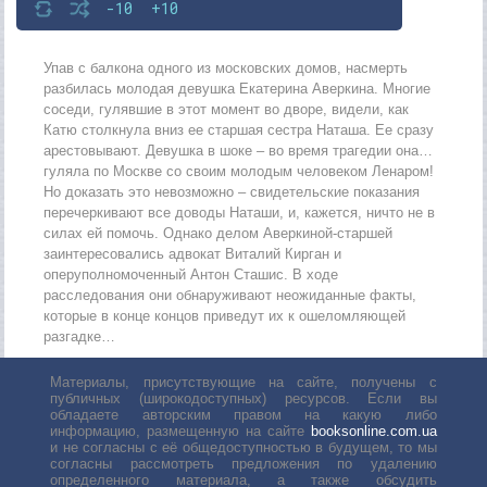
-10
+10
Упав с балкона одного из московских домов, насмерть
разбилась молодая девушка Екатерина Аверкина. Многие
соседи, гулявшие в этот момент во дворе, видели, как
Катю столкнула вниз ее старшая сестра Наташа. Ее сразу
арестовывают. Девушка в шоке – во время трагедии она…
гуляла по Москве со своим молодым человеком Ленаром!
Но доказать это невозможно – свидетельские показания
перечеркивают все доводы Наташи, и, кажется, ничто не в
силах ей помочь. Однако делом Аверкиной-старшей
заинтересовались адвокат Виталий Кирган и
оперуполномоченный Антон Сташис. В ходе
расследования они обнаруживают неожиданные факты,
которые в конце концов приведут их к ошеломляющей
разгадке…
Материалы, присутствующие на сайте, получены с
публичных (широкодоступных) ресурсов. Если вы
обладаете авторским правом на какую либо
информацию, размещенную на сайте
booksonline.com.ua
и не согласны с её общедоступностью в будущем, то мы
согласны рассмотреть предложения по удалению
определенного материала, а также обсудить