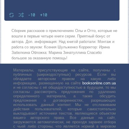
-10
+10
Сборник рассказов о приключениях Олы и Отто, которые не
вошли в первые четыре книги серии. Приятный бонус от
автора. Доп. информация: Над книгой работали: Монтаж и
работа со звуком: Ксения Шульженко Корректор: Ирина
Забелкина Обложка: Марина Зинатуллина Спасибо
большое за оказанную помощь!
Материалы, присутствующие на сайте, получены с
публичных (широкодоступных) ресурсов. Если вы
обладаете авторским правом на какую либо
информацию, размещенную на сайте
booksonline.com.ua
и не согласны с её общедоступностью в будущем, то мы
согласны рассмотреть предложения по удалению
определенного материала, а также обсудить
предложения о договоренностях, разрешающих
использовать данный контент. Мы не отслеживаем
действия пользователей, которые самостоятельно
выкладывают источники текстов, являющиеся объектом
вашего авторского права. Все данные на сайт,
загружаются автоматически, не проходя заранее отбора
с чьей либо стороны, что является нормой в мировом