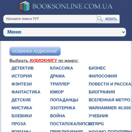
НОВИНКИ АУДИОКНИГ
Выбрать
АУДИОКНИГУ
по жанру:
ДЕТЕКТИВ
КЛАССИКА
БИЗНЕС
ИСТОРИЯ
ДРАМА
ФИЛОСОФИЯ
ФЭНТЕЗИ
ТРИЛЛЕР
ПОВЕСТИ И РАССК
ФАНТАСТИКА
ЮМОР
БИОГРАФИЯ
ДЕТСКИЕ
ПОПАДАНЦЫ
ВСЕЛЕННАЯ МЕТРО 
МИСТИКА
ЭЗОТЕРИКА
WARHAMMER 40.000
БОЕВИКИ
ВОЙНА
УЧЕБНИК
ПРОЗА
ПОСТАПОКАЛИПСИС
LITRPG
РОМАНЫ
ПРИКЛЮЧЕНИЯ
НАУЧНО-ПОПУЛЯРН