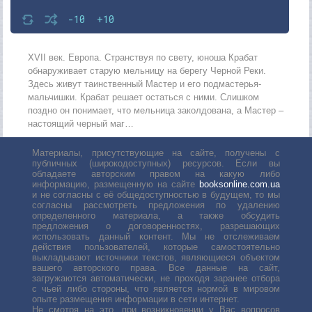
-10
+10
XVII век. Европа. Странствуя по свету, юноша Крабат
обнаруживает старую мельницу на берегу Черной Реки.
Здесь живут таинственный Мастер и его подмастерья-
мальчишки. Крабат решает остаться с ними. Слишком
поздно он понимает, что мельница заколдована, а Мастер –
настоящий черный маг…
Материалы, присутствующие на сайте, получены с
публичных (широкодоступных) ресурсов. Если вы
обладаете авторским правом на какую либо
информацию, размещенную на сайте
booksonline.com.ua
и не согласны с её общедоступностью в будущем, то мы
согласны рассмотреть предложения по удалению
определенного материала, а также обсудить
предложения о договоренностях, разрешающих
использовать данный контент. Мы не отслеживаем
действия пользователей, которые самостоятельно
выкладывают источники текстов, являющиеся объектом
вашего авторского права. Все данные на сайт,
загружаются автоматически, не проходя заранее отбора
с чьей либо стороны, что является нормой в мировом
опыте размещения информации в сети интернет.
Не смотря на это, при возникновении у Вас вопросов