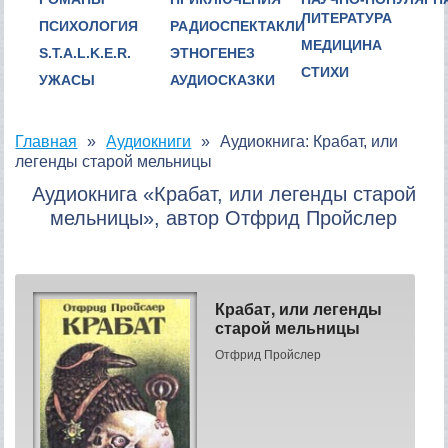
ЛИТЕРАТУРА
ПСИХОЛОГИЯ
РАДИОСПЕКТАКЛИ
МЕДИЦИНА
S.T.A.L.K.E.R.
ЭТНОГЕНЕЗ
СТИХИ
УЖАСЫ
АУДИОСКАЗКИ
Главная
Аудиокниги
Аудиокнига: Крабат, или
легенды старой мельницы
Аудиокнига «Крабат, или легенды старой
мельницы», автор Отфрид Пройслер
Крабат, или легенды
старой мельницы
Отфрид Пройслер