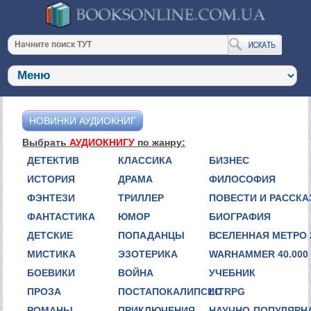
НОВИНКИ АУДИОКНИГ
Выбрать
АУДИОКНИГУ
по жанру:
ДЕТЕКТИВ
КЛАССИКА
БИЗНЕС
ИСТОРИЯ
ДРАМА
ФИЛОСОФИЯ
ФЭНТЕЗИ
ТРИЛЛЕР
ПОВЕСТИ И РАССК
ФАНТАСТИКА
ЮМОР
БИОГРАФИЯ
ДЕТСКИЕ
ПОПАДАНЦЫ
ВСЕЛЕННАЯ МЕТРО 
МИСТИКА
ЭЗОТЕРИКА
WARHAMMER 40.000
БОЕВИКИ
ВОЙНА
УЧЕБНИК
ПРОЗА
ПОСТАПОКАЛИПСИС
LITRPG
РОМАНЫ
ПРИКЛЮЧЕНИЯ
НАУЧНО-ПОПУЛЯРН