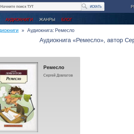
Р
АУДИОКНИГИ
ЖАНРЫ
БЛОГ
диокниги
Аудиокнига: Ремесло
Аудиокнига «Ремесло», автор Се
Ремесло
Сергей Довлатов