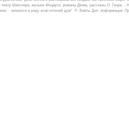
 театр Шекспира, музыка Моцарта, романы Дюма, рассказы О. Генри… 
ени… оказался в ряду властителей дум". П. Вайль Доп. информация: П