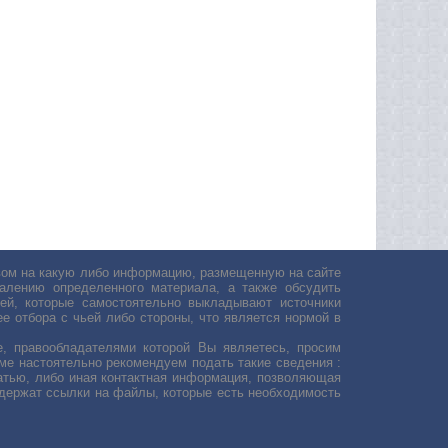
авом на какую либо информацию, размещенную на сайте
лению определенного материала, а также обсудить
ей, которые самостоятельно выкладывают источники
е отбора с чьей либо стороны, что является нормой в
, правообладателями которой Вы являетесь, просим
ьме настоятельно рекомендуем подать такие сведения :
атью, либо иная контактная информация, позволяющая
одержат ссылки на файлы, которые есть необходимость