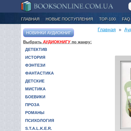
ГЛАВНАЯ
НОВЫЕ ПОСТУПЛЕНИЯ
ТОР-100
FAQ
Главная
Ау
НОВИНКИ АУДИОКНИГ
Выбрать
АУДИОКНИГУ
по жанру:
ДЕТЕКТИВ
ИСТОРИЯ
ФЭНТЕЗИ
ФАНТАСТИКА
ДЕТСКИЕ
МИСТИКА
БОЕВИКИ
ПРОЗА
РОМАНЫ
ПСИХОЛОГИЯ
S.T.A.L.K.E.R.