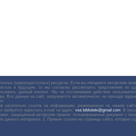
личных (широкодоступных) ресурсов. Если вы обладаете авторским пр
остью в будущем, то мы согласны рассмотреть предложения по уда
льзовать данный контент. Мы не отслеживаем действия пользовател
ва. Все данные на сайт, загружаются автоматически, не проходя заране
ет.
сов касательно ссылок на информацию, размещенную на нашем сайте
о требуется переслать е-mail на адрес:
vse.biblioteki@gmail.com
. В пис
риал, защищённый авторским правом: отсканированный документ с печ
ля данного материала. 2. Прямые ссылки на страницы сайта, которые с