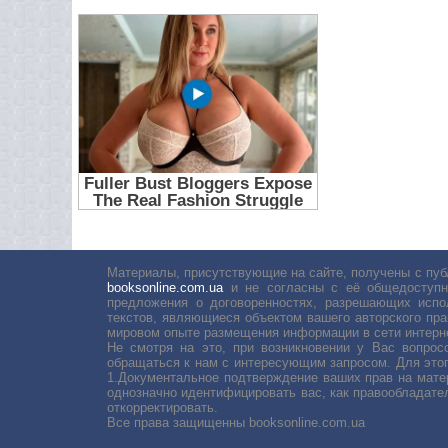
Материалы, присутствующие на сайте, получены с пуб
booksonline.com.ua
и не согласны с её общедоступн
предложения о договоренностях, разрешающих испо
текстов, являющиеся объектом вашего авторского пра
мировом опыте размещения информации в сети интерн
Не смотря на это, при возникновении у Вас вопро
обращаться к нам с интересующим запросом. Для этог
1.Документальное подтверждение ваших прав на мате
однозначно идентифицировать вас, как правообладате
откорректировать.
Все права защищенны booksonline.com.ua