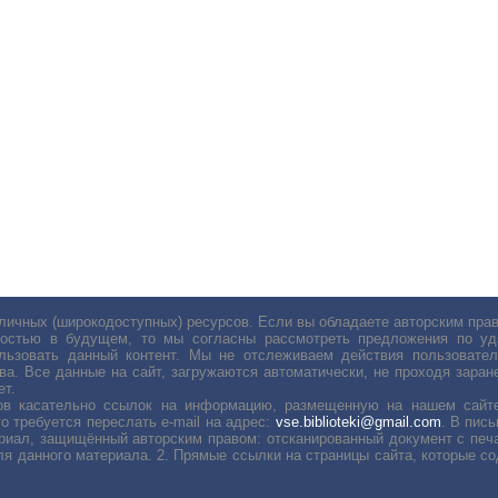
личных (широкодоступных) ресурсов. Если вы обладаете авторским пр
остью в будущем, то мы согласны рассмотреть предложения по уда
льзовать данный контент. Мы не отслеживаем действия пользовател
ва. Все данные на сайт, загружаются автоматически, не проходя заране
ет.
сов касательно ссылок на информацию, размещенную на нашем сайте
о требуется переслать е-mail на адрес:
vse.biblioteki@gmail.com
. В пис
риал, защищённый авторским правом: отсканированный документ с печ
ля данного материала. 2. Прямые ссылки на страницы сайта, которые с