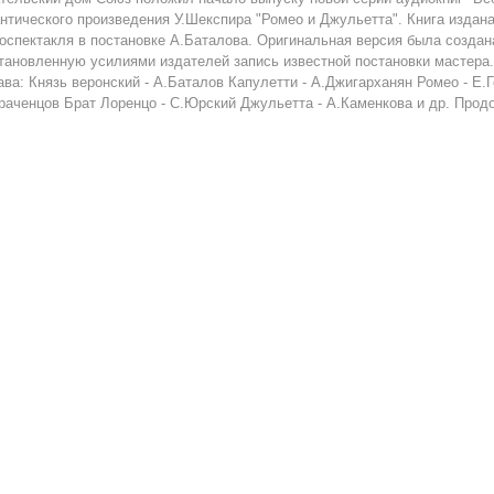
нтического произведения У.Шекспира "Ромео и Джульетта". Книга издан
оспектакля в постановке А.Баталова. Оригинальная версия была создана
тановленную усилиями издателей запись известной постановки мастера
ава: Князь веронский - А.Баталов Капулетти - А.Джигарханян Ромео - Е.
раченцов Брат Лоренцо - С.Юрский Джульетта - А.Каменкова и др. Продо