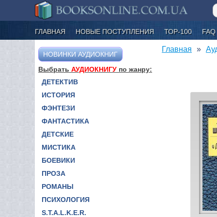
ГЛАВНАЯ
НОВЫЕ ПОСТУПЛЕНИЯ
ТОР-100
FAQ
Главная
Ау
НОВИНКИ АУДИОКНИГ
Выбрать
АУДИОКНИГУ
по жанру:
ДЕТЕКТИВ
ИСТОРИЯ
ФЭНТЕЗИ
ФАНТАСТИКА
ДЕТСКИЕ
МИСТИКА
БОЕВИКИ
ПРОЗА
РОМАНЫ
ПСИХОЛОГИЯ
S.T.A.L.K.E.R.