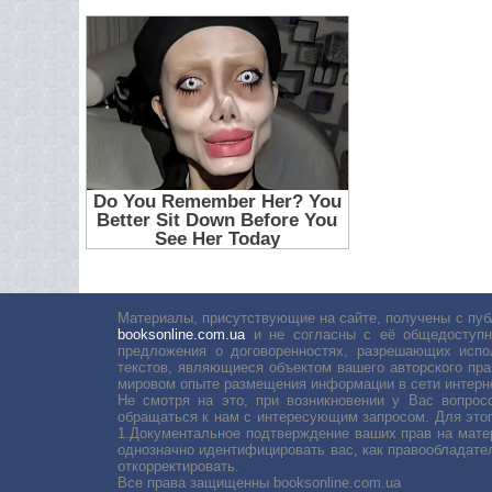
Материалы, присутствующие на сайте, получены с пуб
booksonline.com.ua
и не согласны с её общедоступн
предложения о договоренностях, разрешающих испо
текстов, являющиеся объектом вашего авторского пра
мировом опыте размещения информации в сети интерн
Не смотря на это, при возникновении у Вас вопро
обращаться к нам с интересующим запросом. Для этог
1.Документальное подтверждение ваших прав на мате
однозначно идентифицировать вас, как правообладате
откорректировать.
Все права защищенны booksonline.com.ua