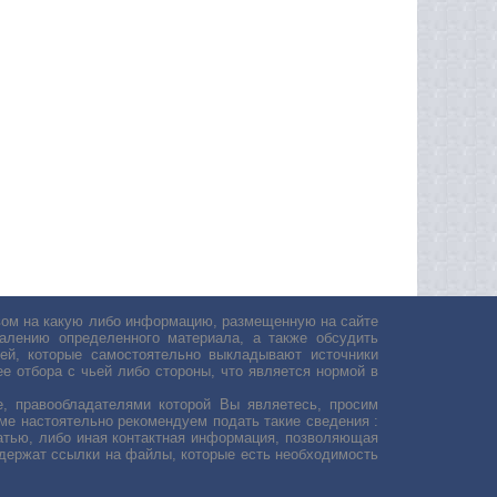
авом на какую либо информацию, размещенную на сайте
лению определенного материала, а также обсудить
ей, которые самостоятельно выкладывают источники
е отбора с чьей либо стороны, что является нормой в
, правообладателями которой Вы являетесь, просим
ьме настоятельно рекомендуем подать такие сведения :
атью, либо иная контактная информация, позволяющая
одержат ссылки на файлы, которые есть необходимость