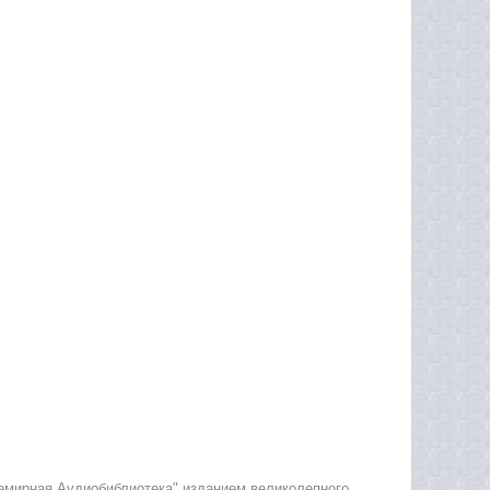
емирная Аудиобиблиотека" изданием великолепного