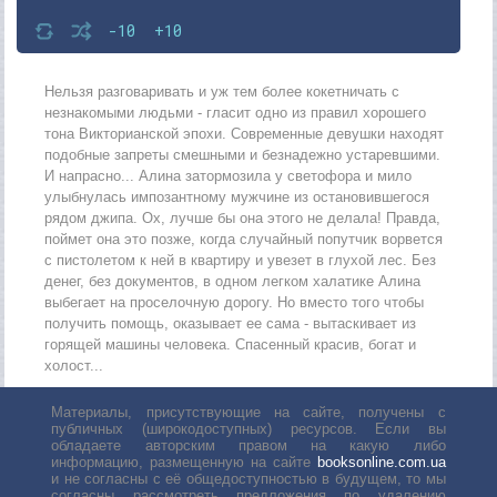
-10
+10
Нельзя разговаривать и уж тем более кокетничать с
незнакомыми людьми - гласит одно из правил хорошего
тона Викторианской эпохи. Современные девушки находят
подобные запреты смешными и безнадежно устаревшими.
И напрасно... Алина затормозила у светофора и мило
улыбнулась импозантному мужчине из остановившегося
рядом джипа. Ох, лучше бы она этого не делала! Правда,
поймет она это позже, когда случайный попутчик ворвется
с пистолетом к ней в квартиру и увезет в глухой лес. Без
денег, без документов, в одном легком халатике Алина
выбегает на проселочную дорогу. Но вместо того чтобы
получить помощь, оказывает ее сама - вытаскивает из
горящей машины человека. Спасенный красив, богат и
холост...
Материалы, присутствующие на сайте, получены с
публичных (широкодоступных) ресурсов. Если вы
обладаете авторским правом на какую либо
информацию, размещенную на сайте
booksonline.com.ua
и не согласны с её общедоступностью в будущем, то мы
согласны рассмотреть предложения по удалению