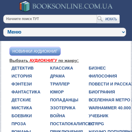
НОВИНКИ АУДИОКНИГ
Выбрать
АУДИОКНИГУ
по жанру:
ДЕТЕКТИВ
КЛАССИКА
БИЗНЕС
ИСТОРИЯ
ДРАМА
ФИЛОСОФИЯ
ФЭНТЕЗИ
ТРИЛЛЕР
ПОВЕСТИ И РАССК
ФАНТАСТИКА
ЮМОР
БИОГРАФИЯ
ДЕТСКИЕ
ПОПАДАНЦЫ
ВСЕЛЕННАЯ МЕТРО 
МИСТИКА
ЭЗОТЕРИКА
WARHAMMER 40.000
БОЕВИКИ
ВОЙНА
УЧЕБНИК
ПРОЗА
ПОСТАПОКАЛИПСИС
LITRPG
РОМАНЫ
ПРИКЛЮЧЕНИЯ
НАУЧНО-ПОПУЛЯРН