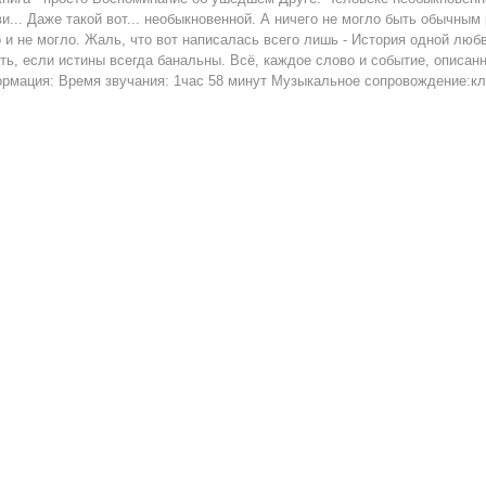
и... Даже такой вот... необыкновенной. А ничего не могло быть обычным
 и не могло. Жаль, что вот написалась всего лишь - История одной любв
ть, если истины всегда банальны. Всё, каждое слово и событие, описанн
рмация: Время звучания: 1час 58 минут Музыкальное сопровождение:кл