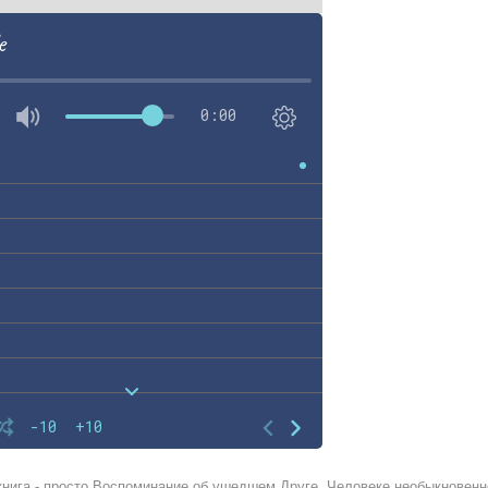
e
0:00
-10
+10
книга - просто Воспоминание об ушедшем Друге. Человеке необыкновенн