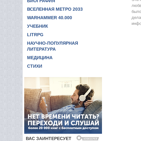
БИОГРАФИЯ
любв
11
ВСЕЛЕННАЯ МЕТРО 2033
было
WARHAMMER 40.000
дела
12
инфо
УЧЕБНИК
13
LITRPG
14
НАУЧНО-ПОПУЛЯРНАЯ
15
ЛИТЕРАТУРА
МЕДИЦИНА
16
СТИХИ
17
18
19
20
21
22
23
24