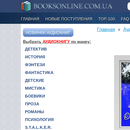
ГЛАВНАЯ
НОВЫЕ ПОСТУПЛЕНИЯ
ТОР-100
FAQ
Главная
Ау
НОВИНКИ АУДИОКНИГ
Выбрать
АУДИОКНИГУ
по жанру:
ДЕТЕКТИВ
ИСТОРИЯ
ФЭНТЕЗИ
ФАНТАСТИКА
ДЕТСКИЕ
МИСТИКА
БОЕВИКИ
ПРОЗА
РОМАНЫ
ПСИХОЛОГИЯ
S.T.A.L.K.E.R.