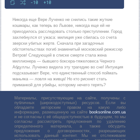
-10
+10
Никогда еще Вере Лученко нe снились такие жуткие
кошмары, как теперь во Львове, никогда еще ей не
приходилось расследовать столько преступлении. Город
захлебнулся от ужаса: милиция уже сбилась со счета
зверски убитых жертв. Сначала при загадочных
обстоятельствах погиб знаменитый московский режиссер
Ветров! Следующей в списке смерти стала жена
миллионера — бывшего боксера-тяжеловеса Черного
Абдуллы. Лученко видела эту трагедию во сне! Интуиция
подсказывает Вере, что единственный способ поймать
маньяка — ловля на живца! Но кто рискнет стать
приманкой для убийцы, которому нечего терять?
Материалы, присутствующие на сайте, получены с
публичных (широкодоступных) ресурсов. Если вы
обладаете авторским правом на какую либо
информацию, размещенную на сайте
booksonline.com.ua
и не согласны с её общедоступностью в будущем, то мы
согласны рассмотреть предложения по удалению
определенного материала, а также обсудить
предложения о договоренностях, разрешающих
использовать данный контент. Мы не отслеживаем