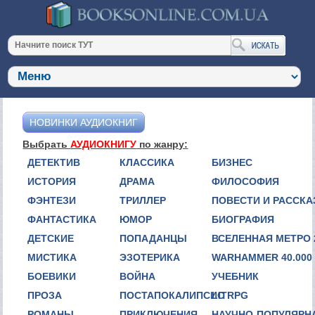
НОВИНКИ АУДИОКНИГ
Выбрать
АУДИОКНИГУ
по жанру:
ДЕТЕКТИВ
КЛАССИКА
БИЗНЕС
ИСТОРИЯ
ДРАМА
ФИЛОСОФИЯ
ФЭНТЕЗИ
ТРИЛЛЕР
ПОВЕСТИ И РАССК
ФАНТАСТИКА
ЮМОР
БИОГРАФИЯ
ДЕТСКИЕ
ПОПАДАНЦЫ
ВСЕЛЕННАЯ МЕТРО 
МИСТИКА
ЭЗОТЕРИКА
WARHAMMER 40.000
БОЕВИКИ
ВОЙНА
УЧЕБНИК
ПРОЗА
ПОСТАПОКАЛИПСИС
LITRPG
РОМАНЫ
ПРИКЛЮЧЕНИЯ
НАУЧНО-ПОПУЛЯРН