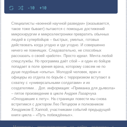
-10
+10
Специалисты «военной научной разведки» (оказывается,
такое тоже бывает) пытаются с помощью достижений
микрохирургии и микроэлектроники превратить обычных
людей в супербойцов – быстрых, умелых, готовых
действовать когда угодно и где угодно. И совершенно
ничего не помнящих. Следовательно, не способных
рассказать о своей «работе». Просто идеал. Мечта любой
спецслужбы. Но программа даёт сбой – и один из бойцов
попадает в поле зрения врача, которому совсем не по
душе подобные «опыты». Молодой человек, врач и
офицеры из отдела по борьбе с терроризмом вступают в
схватку с «универсальными солдатами» и их
создателями… Доп. информация: «Приманка для дьявола»
– пятое произведение в цикле Андрея Лазарчука
«Опоздавшие к лету». На страницах повести мы снова
встретимся с доктором Лео Петцером и полковником
Хендриком Е.Хаппой, участниками событий предыдущей
книги цикла – «Путь побеждённых».
Материалы, присутствующие на сайте, получены с