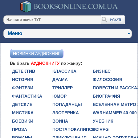
НОВИНКИ АУДИОКНИГ
Выбрать
АУДИОКНИГУ
по жанру:
ДЕТЕКТИВ
КЛАССИКА
БИЗНЕС
ИСТОРИЯ
ДРАМА
ФИЛОСОФИЯ
ФЭНТЕЗИ
ТРИЛЛЕР
ПОВЕСТИ И РАССК
ФАНТАСТИКА
ЮМОР
БИОГРАФИЯ
ДЕТСКИЕ
ПОПАДАНЦЫ
ВСЕЛЕННАЯ МЕТРО 
МИСТИКА
ЭЗОТЕРИКА
WARHAMMER 40.000
БОЕВИКИ
ВОЙНА
УЧЕБНИК
ПРОЗА
ПОСТАПОКАЛИПСИС
LITRPG
РОМАНЫ
ПРИКЛЮЧЕНИЯ
НАУЧНО-ПОПУЛЯРН