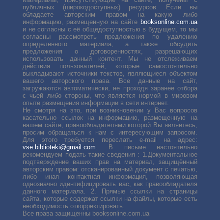
публичных (широкодоступных) ресурсов. Если вы
обладаете авторским правом на какую либо
информацию, размещенную на сайте
booksonline.com.ua
и не согласны с её общедоступностью в будущем, то мы
согласны рассмотреть предложения по удалению
определенного материала, а также обсудить
предложения о договоренностях, разрешающих
использовать данный контент. Мы не отслеживаем
действия пользователей, которые самостоятельно
выкладывают источники текстов, являющиеся объектом
вашего авторского права. Все данные на сайт,
загружаются автоматически, не проходя заранее отбора
с чьей либо стороны, что является нормой в мировом
опыте размещения информации в сети интернет.
Не смотря на это, при возникновении у Вас вопросов
касательно ссылок на информацию, размещенную на
нашем сайте, правообладателями которой Вы являетесь,
просим обращаться к нам с интересующим запросом.
Для этого требуется переслать е-mail на адрес:
vse.biblioteki@gmail.com
. В письме настоятельно
рекомендуем подать такие сведения : 1.Документальное
подтверждение ваших прав на материал, защищённый
авторским правом: отсканированный документ с печатью,
либо иная контактная информация, позволяющая
однозначно идентифицировать вас, как правообладателя
данного материала. 2. Прямые ссылки на страницы
сайта, которые содержат ссылки на файлы, которые есть
необходимость откорректировать.
Все права защищенны booksonline.com.ua