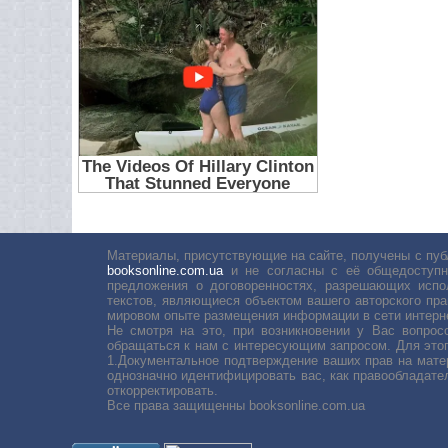
Материалы, присутствующие на сайте, получены с пуб
booksonline.com.ua
и не согласны с её общедоступн
предложения о договоренностях, разрешающих испо
текстов, являющиеся объектом вашего авторского пра
мировом опыте размещения информации в сети интерн
Не смотря на это, при возникновении у Вас вопро
обращаться к нам с интересующим запросом. Для этог
1.Документальное подтверждение ваших прав на мате
однозначно идентифицировать вас, как правообладате
откорректировать.
Все права защищенны booksonline.com.ua