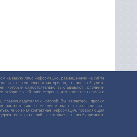
авом на какую либо информацию, размещенную на сайте
лению определенного материала, а также обсудить
ей, которые самостоятельно выкладывают источники
е отбора с чьей либо стороны, что является нормой в
, правообладателями которой Вы являетесь, просим
ьме настоятельно рекомендуем подать такие сведения :
атью, либо иная контактная информация, позволяющая
одержат ссылки на файлы, которые есть необходимость