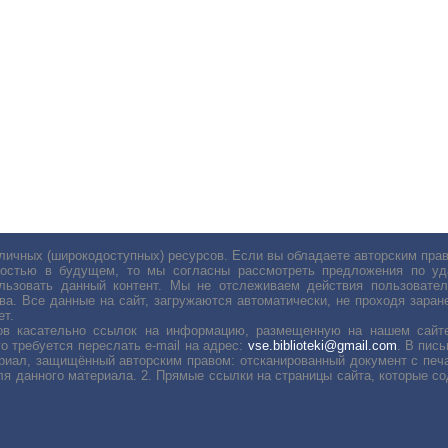
личных (широкодоступных) ресурсов. Если вы обладаете авторским пр
остью в будущем, то мы согласны рассмотреть предложения по уда
льзовать данный контент. Мы не отслеживаем действия пользовател
ва. Все данные на сайт, загружаются автоматически, не проходя заране
ет.
сов касательно ссылок на информацию, размещенную на нашем сайте
о требуется переслать е-mail на адрес:
vse.biblioteki@gmail.com
. В пис
риал, защищённый авторским правом: отсканированный документ с печ
ля данного материала. 2. Прямые ссылки на страницы сайта, которые с