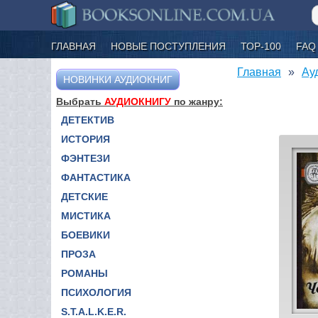
ГЛАВНАЯ
НОВЫЕ ПОСТУПЛЕНИЯ
ТОР-100
FAQ
Главная
Ау
НОВИНКИ АУДИОКНИГ
Выбрать
АУДИОКНИГУ
по жанру:
ДЕТЕКТИВ
ИСТОРИЯ
ФЭНТЕЗИ
ФАНТАСТИКА
ДЕТСКИЕ
МИСТИКА
БОЕВИКИ
ПРОЗА
РОМАНЫ
ПСИХОЛОГИЯ
S.T.A.L.K.E.R.