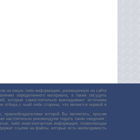
авом на какую либо информацию, размещенную на сайте
лению определенного материала, а также обсудить
ей, которые самостоятельно выкладывают источники
е отбора с чьей либо стороны, что является нормой в
, правообладателями которой Вы являетесь, просим
ьме настоятельно рекомендуем подать такие сведения :
атью, либо иная контактная информация, позволяющая
одержат ссылки на файлы, которые есть необходимость