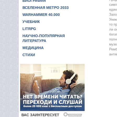
БИОГРАФИЯ
симп
ВСЕЛЕННАЯ МЕТРО 2033
един
WARHAMMER 40.000
Запо
Униж
УЧЕБНИК
то п
LITRPG
ли о
бога
НАУЧНО-ПОПУЛЯРНАЯ
полн
ЛИТЕРАТУРА
музе
МЕДИЦИНА
Ремб
анти
СТИХИ