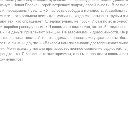
озиум «Новая Россия», герой встречает подругу своей юности. В резул
ый, неразрывный узел… • У нас есть свобода и молодость. А свобода п
мните… это большая честь для мужчины, когда его называют грубым жив
ают тех, кто спрашивает. Следовательно, не проси. И сам по возможност
ритворяйся равнодушным. • Я напоминал садовника, который ежедневно в
н. • Не деньги привлекают женщин. Не автомобили и драгоценности. Не 
тство и элегантность. А то, что сделало человека могущественным, бог
остью лишены другие. • «Вечером нам показывали достопримечательнос
ям. Меня всегда угнетало противоестественное скопление редкостей. Г
рандта…» • Я борюсь с тоталитаризмом, а вы мне про долги напоминает
коммунистов!