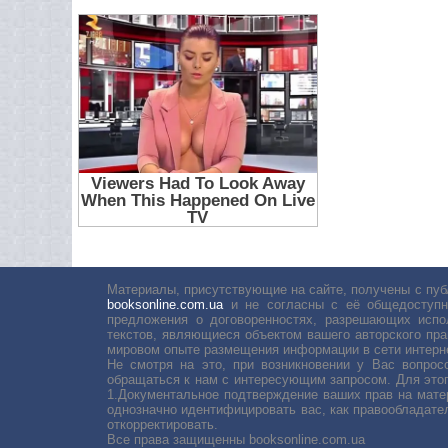
Материалы, присутствующие на сайте, получены с пуб
booksonline.com.ua
и не согласны с её общедоступн
предложения о договоренностях, разрешающих испо
текстов, являющиеся объектом вашего авторского пра
мировом опыте размещения информации в сети интерн
Не смотря на это, при возникновении у Вас вопро
обращаться к нам с интересующим запросом. Для этог
1.Документальное подтверждение ваших прав на мате
однозначно идентифицировать вас, как правообладате
откорректировать.
Все права защищенны booksonline.com.ua