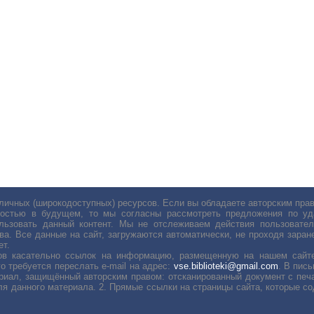
личных (широкодоступных) ресурсов. Если вы обладаете авторским пр
остью в будущем, то мы согласны рассмотреть предложения по уда
льзовать данный контент. Мы не отслеживаем действия пользовател
ва. Все данные на сайт, загружаются автоматически, не проходя заране
ет.
сов касательно ссылок на информацию, размещенную на нашем сайте
о требуется переслать е-mail на адрес:
vse.biblioteki@gmail.com
. В пис
риал, защищённый авторским правом: отсканированный документ с печ
ля данного материала. 2. Прямые ссылки на страницы сайта, которые с