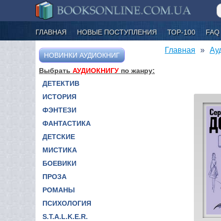
ГЛАВНАЯ
НОВЫЕ ПОСТУПЛЕНИЯ
ТОР-100
FAQ
Главная
Ау
НОВИНКИ АУДИОКНИГ
Выбрать
АУДИОКНИГУ
по жанру:
ДЕТЕКТИВ
ИСТОРИЯ
ФЭНТЕЗИ
ФАНТАСТИКА
ДЕТСКИЕ
МИСТИКА
БОЕВИКИ
ПРОЗА
РОМАНЫ
ПСИХОЛОГИЯ
S.T.A.L.K.E.R.