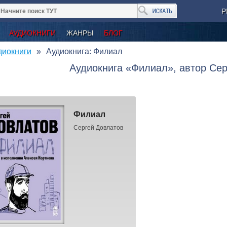
Р
АУДИОКНИГИ
ЖАНРЫ
БЛОГ
диокниги
Аудиокнига: Филиал
Аудиокнига «Филиал», автор Се
Филиал
Сергей Довлатов