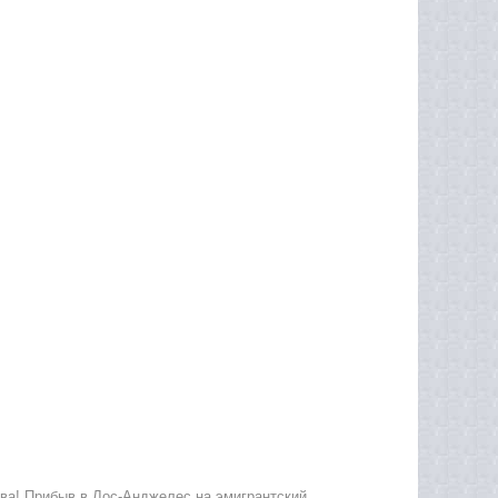
ва! Прибыв в Лос-Анджелес на эмигрантский