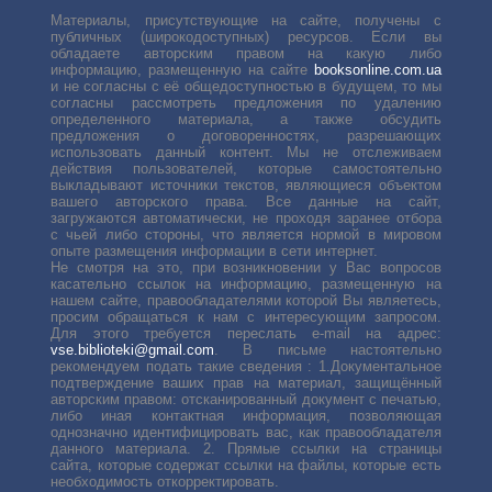
Материалы, присутствующие на сайте, получены с
публичных (широкодоступных) ресурсов. Если вы
обладаете авторским правом на какую либо
информацию, размещенную на сайте
booksonline.com.ua
и не согласны с её общедоступностью в будущем, то мы
согласны рассмотреть предложения по удалению
определенного материала, а также обсудить
предложения о договоренностях, разрешающих
использовать данный контент. Мы не отслеживаем
действия пользователей, которые самостоятельно
выкладывают источники текстов, являющиеся объектом
вашего авторского права. Все данные на сайт,
загружаются автоматически, не проходя заранее отбора
с чьей либо стороны, что является нормой в мировом
опыте размещения информации в сети интернет.
Не смотря на это, при возникновении у Вас вопросов
касательно ссылок на информацию, размещенную на
нашем сайте, правообладателями которой Вы являетесь,
просим обращаться к нам с интересующим запросом.
Для этого требуется переслать е-mail на адрес:
vse.biblioteki@gmail.com
. В письме настоятельно
рекомендуем подать такие сведения : 1.Документальное
подтверждение ваших прав на материал, защищённый
авторским правом: отсканированный документ с печатью,
либо иная контактная информация, позволяющая
однозначно идентифицировать вас, как правообладателя
данного материала. 2. Прямые ссылки на страницы
сайта, которые содержат ссылки на файлы, которые есть
необходимость откорректировать.