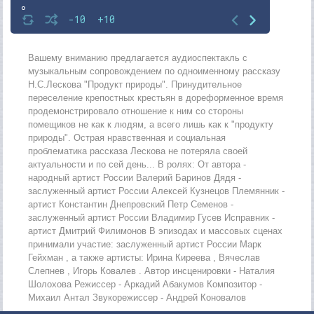
8
-10
+10
9
10
Вашему вниманию предлагается аудиоспектакль с
музыкальным сопровождением по одноименному рассказу
11
Н.С.Лескова "Продукт природы". Принудительное
переселение крепостных крестьян в дореформенное время
12
продемонстрировало отношение к ним со стороны
помещиков не как к людям, а всего лишь как к "продукту
природы". Острая нравственная и социальная
проблематика рассказа Лескова не потеряла своей
актуальности и по сей день... В ролях: От автора -
народный артист России Валерий Баринов Дядя -
заслуженный артист России Алексей Кузнецов Племянник -
артист Константин Днепровский Петр Семенов -
заслуженный артист России Владимир Гусев Исправник -
артист Дмитрий Филимонов В эпизодах и массовых сценах
принимали участие: заслуженный артист России Марк
Гейхман , а также артисты: Ирина Киреева , Вячеслав
Слепнев , Игорь Ковалев . Автор инсценировки - Наталия
Шолохова Режиссер - Аркадий Абакумов Композитор -
Михаил Антал Звукорежиссер - Андрей Коновалов