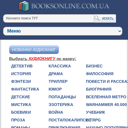
НОВИНКИ АУДИОКНИГ
Выбрать
АУДИОКНИГУ
по жанру:
ДЕТЕКТИВ
КЛАССИКА
БИЗНЕС
ИСТОРИЯ
ДРАМА
ФИЛОСОФИЯ
ФЭНТЕЗИ
ТРИЛЛЕР
ПОВЕСТИ И РАССК
ФАНТАСТИКА
ЮМОР
БИОГРАФИЯ
ДЕТСКИЕ
ПОПАДАНЦЫ
ВСЕЛЕННАЯ МЕТРО 
МИСТИКА
ЭЗОТЕРИКА
WARHAMMER 40.000
БОЕВИКИ
ВОЙНА
УЧЕБНИК
ПРОЗА
ПОСТАПОКАЛИПСИС
LITRPG
РОМАНЫ
ПРИКЛЮЧЕНИЯ
НАУЧНО-ПОПУЛЯРН