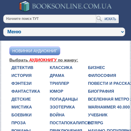
НОВИНКИ АУДИОКНИГ
Выбрать
АУДИОКНИГУ
по жанру:
ДЕТЕКТИВ
КЛАССИКА
БИЗНЕС
ИСТОРИЯ
ДРАМА
ФИЛОСОФИЯ
ФЭНТЕЗИ
ТРИЛЛЕР
ПОВЕСТИ И РАССК
ФАНТАСТИКА
ЮМОР
БИОГРАФИЯ
ДЕТСКИЕ
ПОПАДАНЦЫ
ВСЕЛЕННАЯ МЕТРО 
МИСТИКА
ЭЗОТЕРИКА
WARHAMMER 40.000
БОЕВИКИ
ВОЙНА
УЧЕБНИК
ПРОЗА
ПОСТАПОКАЛИПСИС
LITRPG
РОМАНЫ
ПРИКЛЮЧЕНИЯ
НАУЧНО-ПОПУЛЯРН