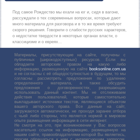
Под самое Рождество мы ехали на юг и, сидя в вагоне,
рассуждали о тех современных вопросах, которые дают
много материала для разговора и в то же время требуют
скорого решения. Говорили о слабости русских характеров,
о недостатке твердости в некоторых органах власти, о
классицизме и о евреях...
Материалы, присутствующие на сайте, получены с
публичных (широкодоступных) ресурсов. Если вы
обладаете авторским правом на какую либо
информацию, размещенную на сайте
booksonline.com.ua
и не согласны с её общедоступностью в будущем, то мы
согласны рассмотреть предложения по удалению
определенного материала, а также обсудить
предложения о договоренностях, разрешающих
использовать данный контент. Мы не отслеживаем
действия пользователей, которые самостоятельно
выкладывают источники текстов, являющиеся объектом
вашего авторского права. Все данные на сайт,
загружаются автоматически, не проходя заранее отбора
с чьей либо стороны, что является нормой в мировом
опыте размещения информации в сети интернет.
Не смотря на это, при возникновении у Вас вопросов
касательно ссылок на информацию, размещенную на
нашем сайте, правообладателями которой Вы являетесь,
просим обращаться к нам с интересующим запросом.