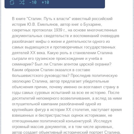
-10
+10
В книге "Сталин. Путь к власти" известный российский
историк Ю.В. Емельянов, автор книг о Бухарине,
секретных протоколах 1939 г., на основе многочисленных
документальных свидетельств и воспоминаний очевидцев
разоблачает мифы о жизни и деятельности одного из
самых выдающихся и противоречивых государственных
деятелей XX века. Какую роль в становлении Сталина
сыграли его грузинское происхождение и учеба в
семинарии? Был ли Сталин агентом царской охранки?
Каким образом Сталин оказался в составе
большевистского руководства? Проследив политическую
эволюцию Сталина, автор предлагает убедительные
объяснения причин, почему именно он возглавил страну в
годы самых суровых испытаний за всю ее историю. После
десятилетий непомерного возвеличивания, а вслед за ними
оглушительной кампании разоблачений одной из
крупнейших фигур в истории XX столетия, наступает время
взвешенных и беспристрастных оценок историками, не
отягощенными политической конъюнктурой. Исследуя
огромный массив документов, и в том числе архивных,
автор создает объективный исторический портрет Сталина,