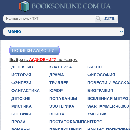
НОВИНКИ АУДИОКНИГ
Выбрать
АУДИОКНИГУ
по жанру:
ДЕТЕКТИВ
КЛАССИКА
БИЗНЕС
ИСТОРИЯ
ДРАМА
ФИЛОСОФИЯ
ФЭНТЕЗИ
ТРИЛЛЕР
ПОВЕСТИ И РАССК
ФАНТАСТИКА
ЮМОР
БИОГРАФИЯ
ДЕТСКИЕ
ПОПАДАНЦЫ
ВСЕЛЕННАЯ МЕТРО 
МИСТИКА
ЭЗОТЕРИКА
WARHAMMER 40.000
БОЕВИКИ
ВОЙНА
УЧЕБНИК
ПРОЗА
ПОСТАПОКАЛИПСИС
LITRPG
РОМАНЫ
ПРИКЛЮЧЕНИЯ
НАУЧНО-ПОПУЛЯРН