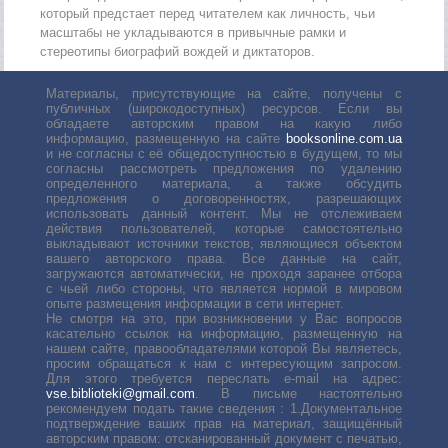
который предстает перед читателем как личность, чьи
масштабы не укладываются в привычные рамки и
стереотипы биографий вождей и диктаторов.
Материалы, присутствующие на сайте, получены с
публичных (широкодоступных) ресурсов. Если вы
обладаете авторским правом на какую либо
информацию, размещенную на сайте
booksonline.com.ua
и не согласны с её общедоступностью в будущем, то мы
согласны рассмотреть предложения по удалению
определенного материала, а также обсудить
предложения о договоренностях, разрешающих
использовать данный контент. Мы не отслеживаем
действия пользователей, которые самостоятельно
выкладывают источники текстов, являющиеся объектом
вашего авторского права. Все данные на сайт,
загружаются автоматически, не проходя заранее отбора
с чьей либо стороны, что является нормой в мировом
опыте размещения информации в сети интернет.
Не смотря на это, при возникновении у Вас вопросов
касательно ссылок на информацию, размещенную на
нашем сайте, правообладателями которой Вы являетесь,
просим обращаться к нам с интересующим запросом.
Для этого требуется переслать е-mail на адрес:
vse.biblioteki@gmail.com
. В письме настоятельно
рекомендуем подать такие сведения : 1.Документальное
подтверждение ваших прав на материал, защищённый
авторским правом: отсканированный документ с печатью,