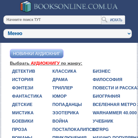
НОВИНКИ АУДИОКНИГ
Выбрать
АУДИОКНИГУ
по жанру:
ДЕТЕКТИВ
КЛАССИКА
БИЗНЕС
ИСТОРИЯ
ДРАМА
ФИЛОСОФИЯ
ФЭНТЕЗИ
ТРИЛЛЕР
ПОВЕСТИ И РАССК
ФАНТАСТИКА
ЮМОР
БИОГРАФИЯ
ДЕТСКИЕ
ПОПАДАНЦЫ
ВСЕЛЕННАЯ МЕТРО 
МИСТИКА
ЭЗОТЕРИКА
WARHAMMER 40.000
БОЕВИКИ
ВОЙНА
УЧЕБНИК
ПРОЗА
ПОСТАПОКАЛИПСИС
LITRPG
РОМАНЫ
ПРИКЛЮЧЕНИЯ
НАУЧНО-ПОПУЛЯРН