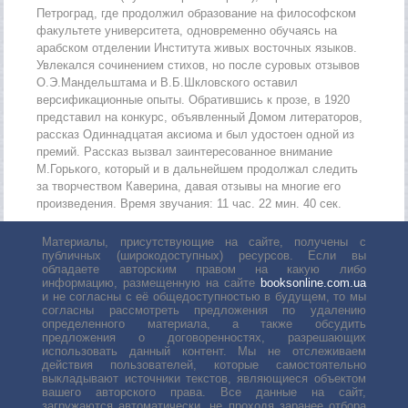
Петроград, где продолжил образование на философском
факультете университета, одновременно обучаясь на
арабском отделении Института живых восточных языков.
Увлекался сочинением стихов, но после суровых отзывов
О.Э.Мандельштама и В.Б.Шкловского оставил
версификационные опыты. Обратившись к прозе, в 1920
представил на конкурс, объявленный Домом литераторов,
рассказ Одиннадцатая аксиома и был удостоен одной из
премий. Рассказ вызвал заинтересованное внимание
М.Горького, который и в дальнейшем продолжал следить
за творчеством Каверина, давая отзывы на многие его
произведения. Время звучания: 11 час. 22 мин. 40 сек.
Материалы, присутствующие на сайте, получены с
публичных (широкодоступных) ресурсов. Если вы
обладаете авторским правом на какую либо
информацию, размещенную на сайте
booksonline.com.ua
и не согласны с её общедоступностью в будущем, то мы
согласны рассмотреть предложения по удалению
определенного материала, а также обсудить
предложения о договоренностях, разрешающих
использовать данный контент. Мы не отслеживаем
действия пользователей, которые самостоятельно
выкладывают источники текстов, являющиеся объектом
вашего авторского права. Все данные на сайт,
загружаются автоматически, не проходя заранее отбора