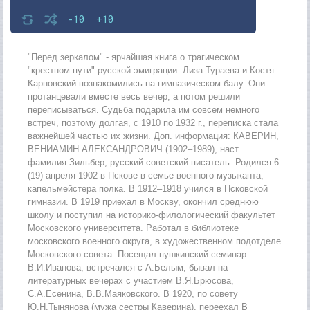
-10
+10
"Перед зеркалом" - ярчайшая книга о трагическом
"крестном пути" русской эмиграции. Лиза Тураева и Костя
Карновский познакомились на гимназическом балу. Они
протанцевали вместе весь вечер, а потом решили
переписываться. Судьба подарила им совсем немного
встреч, поэтому долгая, с 1910 по 1932 г., переписка стала
важнейшей частью их жизни. Доп. информация: КАВЕРИН,
ВЕНИАМИН АЛЕКСАНДРОВИЧ (1902–1989), наст.
фамилия Зильбер, русский советский писатель. Родился 6
(19) апреля 1902 в Пскове в семье военного музыканта,
капельмейстера полка. В 1912–1918 учился в Псковской
гимназии. В 1919 приехал в Москву, окончил среднюю
школу и поступил на историко-филологический факультет
Московского университета. Работал в библиотеке
московского военного округа, в художественном подотделе
Московского совета. Посещал пушкинский семинар
В.И.Иванова, встречался с А.Белым, бывал на
литературных вечерах с участием В.Я.Брюсова,
С.А.Есенина, В.В.Маяковского. В 1920, по совету
Ю.Н.Тынянова (мужа сестры Каверина), переехал В