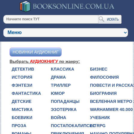
НОВИНКИ АУДИОКНИГ
Выбрать
АУДИОКНИГУ
по жанру:
ДЕТЕКТИВ
КЛАССИКА
БИЗНЕС
ИСТОРИЯ
ДРАМА
ФИЛОСОФИЯ
ФЭНТЕЗИ
ТРИЛЛЕР
ПОВЕСТИ И РАССК
ФАНТАСТИКА
ЮМОР
БИОГРАФИЯ
ДЕТСКИЕ
ПОПАДАНЦЫ
ВСЕЛЕННАЯ МЕТРО 
МИСТИКА
ЭЗОТЕРИКА
WARHAMMER 40.000
БОЕВИКИ
ВОЙНА
УЧЕБНИК
ПРОЗА
ПОСТАПОКАЛИПСИС
LITRPG
РОМАНЫ
ПРИКЛЮЧЕНИЯ
НАУЧНО-ПОПУЛЯРН