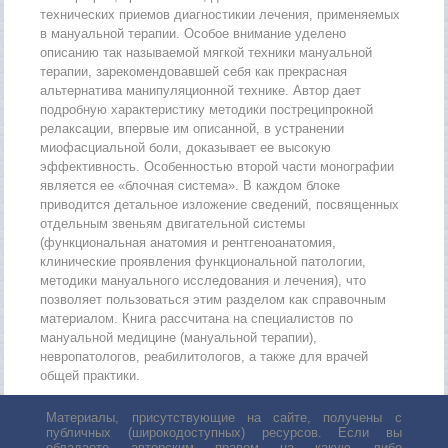
технических приемов диагностикии лечения, применяемых
в мануальной терапии. Особое внимание уделено
описанию так называемой мягкой техники мануальной
терапии, зарекомендовавшей себя как прекрасная
альтернатива манипуляционной технике. Автор дает
подробную характеристику методики постреципрокной
релаксации, впервые им описанной, в устранении
миофасциальной боли, доказывает ее высокую
эффективность. Особенностью второй части монографии
является ее «блочная система». В каждом блоке
приводится детальное изложение сведений, посвященных
отдельным звеньям двигательной системы
(функциональная анатомия и рентгеноанатомия,
клинические проявления функциональной патологии,
методики мануального исследования и лечения), что
позволяет пользоваться этим разделом как справочным
материалом. Книга рассчитана на специалистов по
мануальной медицине (мануальной терапии),
невропатологов, реабилитологов, а также для врачей
общей практики.
Материалы, присутствующие на сайте, получены с
публичных (широкодоступных) ресурсов. Если вы
обладаете авторским правом на какую либо