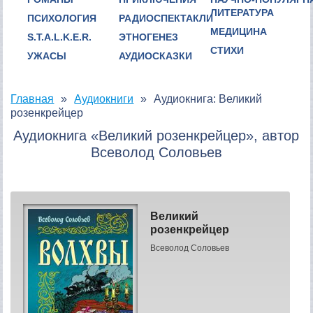
ЛИТЕРАТУРА
ПСИХОЛОГИЯ
РАДИОСПЕКТАКЛИ
МЕДИЦИНА
S.T.A.L.K.E.R.
ЭТНОГЕНЕЗ
СТИХИ
УЖАСЫ
АУДИОСКАЗКИ
Главная
Аудиокниги
Аудиокнига: Великий
розенкрейцер
Аудиокнига «Великий розенкрейцер», автор
Всеволод Соловьев
Великий
розенкрейцер
Всеволод Соловьев