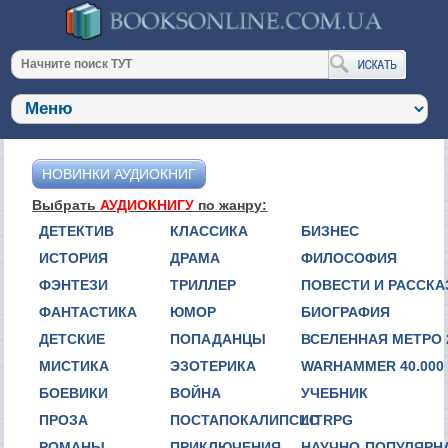
НОВИНКИ АУДИОКНИГ
Выбрать
АУДИОКНИГУ
по жанру:
ДЕТЕКТИВ
КЛАССИКА
БИЗНЕС
ИСТОРИЯ
ДРАМА
ФИЛОСОФИЯ
ФЭНТЕЗИ
ТРИЛЛЕР
ПОВЕСТИ И РАССК
ФАНТАСТИКА
ЮМОР
БИОГРАФИЯ
ДЕТСКИЕ
ПОПАДАНЦЫ
ВСЕЛЕННАЯ МЕТРО 
МИСТИКА
ЭЗОТЕРИКА
WARHAMMER 40.000
БОЕВИКИ
ВОЙНА
УЧЕБНИК
ПРОЗА
ПОСТАПОКАЛИПСИС
LITRPG
РОМАНЫ
ПРИКЛЮЧЕНИЯ
НАУЧНО-ПОПУЛЯРН