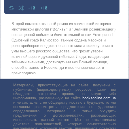
-10
+10
Второй самостоятельный роман из знаменитой историко-
мистической дилогии ("Волхвы" и "Великий розенкрейцер"),
посвященной событиям блистательной эпохи Екатерины II.
Одиозный граф Калиостро, тайные ордена масонов и
розенкрейцеров внедряют опасные мистические учения в
умы высшего русского общества, что грозит утерей
истинной веры и духовной гибелью. Люди, владеющие
тайными знаниями, достигнутыми без Божьей помощи,
способны завести Россию, да и все человечество, в
преисподнюю...
Материалы, присутствующие на сайте, получены с
публичных (широкодоступных) ресурсов. Если вы
обладаете авторским правом на какую либо
информацию, размещенную на сайте
booksonline.com.ua
и не согласны с её общедоступностью в будущем, то мы
согласны рассмотреть предложения по удалению
определенного материала, а также обсудить
предложения о договоренностях, разрешающих
использовать данный контент. Мы не отслеживаем
действия пользователей, которые самостоятельно
выкладывают источники текстов, являющиеся объектом