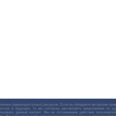
личных (широкодоступных) ресурсов. Если вы обладаете авторским пр
остью в будущем, то мы согласны рассмотреть предложения по уда
льзовать данный контент. Мы не отслеживаем действия пользовател