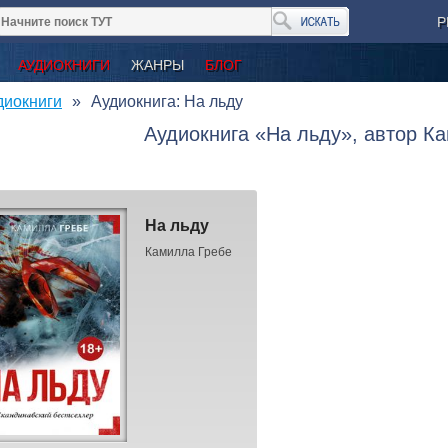
Р
АУДИОКНИГИ
ЖАНРЫ
БЛОГ
диокниги
Аудиокнига: На льду
Аудиокнига «На льду», автор К
На льду
Камилла Гребе