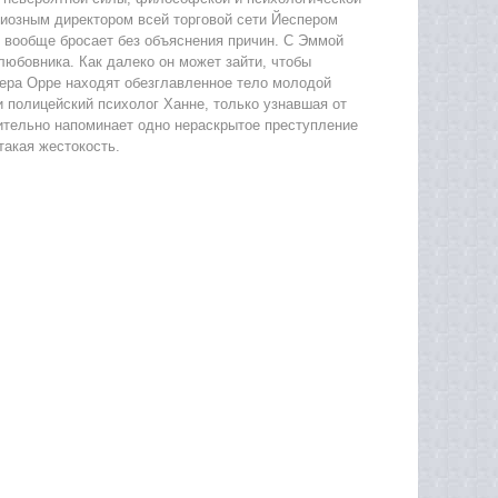
диозным директором всей торговой сети Йеспером
е вообще бросает без объяснения причин. С Эммой
любовника. Как далеко он может зайти, чтобы
ера Орре находят обезглавленное тело молодой
 полицейский психолог Ханне, только узнавшая от
рительно напоминает одно нераскрытое преступление
такая жестокость.