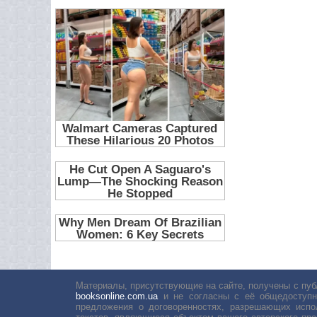
Материалы, присутствующие на сайте, получены с пуб
booksonline.com.ua
и не согласны с её общедоступн
предложения о договоренностях, разрешающих испо