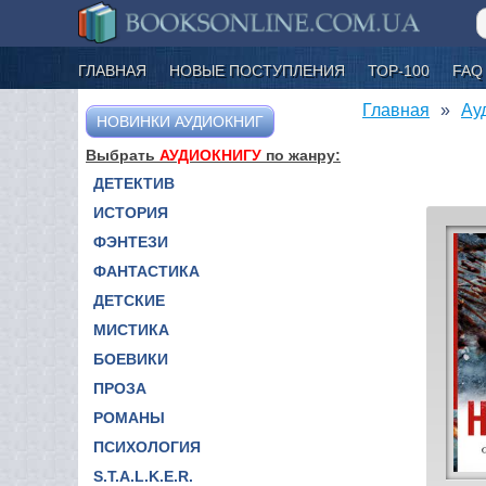
ГЛАВНАЯ
НОВЫЕ ПОСТУПЛЕНИЯ
ТОР-100
FAQ
Главная
Ау
НОВИНКИ АУДИОКНИГ
Выбрать
АУДИОКНИГУ
по жанру:
ДЕТЕКТИВ
ИСТОРИЯ
ФЭНТЕЗИ
ФАНТАСТИКА
ДЕТСКИЕ
МИСТИКА
БОЕВИКИ
ПРОЗА
РОМАНЫ
ПСИХОЛОГИЯ
S.T.A.L.K.E.R.