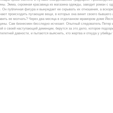
ины. Эмма, скромная красавица из магазина одежды, заводит роман с о
. Он публичная фигура и вынуждает ее скрывать их отношения, а вскор
нают происходить пугающие вещи, в которых она винит своего бывшего 
авить ее молчать? Через два месяца в отделанном мрамором доме Йесп
ины. Сам бизнесмен бесследно исчезает. Опытный следователь Петер и
ей о своей наступающей деменции, берутся за это дело, которое подоз
тилетней давности, и пытаются выяснить, кто жертва и откуда у убийцы 