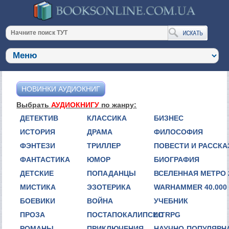
НОВИНКИ АУДИОКНИГ
Выбрать
АУДИОКНИГУ
по жанру:
ДЕТЕКТИВ
КЛАССИКА
БИЗНЕС
ИСТОРИЯ
ДРАМА
ФИЛОСОФИЯ
ФЭНТЕЗИ
ТРИЛЛЕР
ПОВЕСТИ И РАССК
ФАНТАСТИКА
ЮМОР
БИОГРАФИЯ
ДЕТСКИЕ
ПОПАДАНЦЫ
ВСЕЛЕННАЯ МЕТРО 
МИСТИКА
ЭЗОТЕРИКА
WARHAMMER 40.000
БОЕВИКИ
ВОЙНА
УЧЕБНИК
ПРОЗА
ПОСТАПОКАЛИПСИС
LITRPG
РОМАНЫ
ПРИКЛЮЧЕНИЯ
НАУЧНО-ПОПУЛЯРН