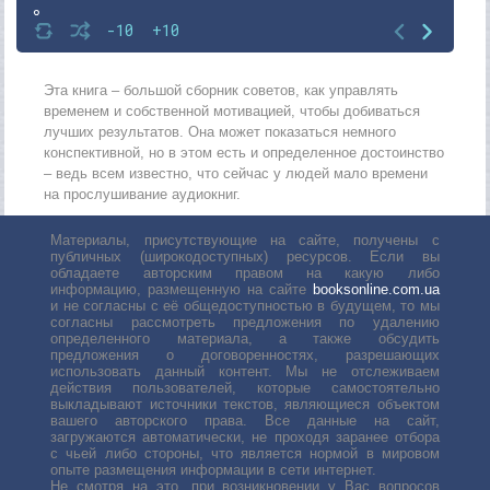
8
-10
+10
9
10
Эта книга – большой сборник советов, как управлять
временем и собственной мотивацией, чтобы добиваться
11
лучших результатов. Она может показаться немного
конспективной, но в этом есть и определенное достоинство
12
– ведь всем известно, что сейчас у людей мало времени
13
на прослушивание аудиокниг.
14
Материалы, присутствующие на сайте, получены с
публичных (широкодоступных) ресурсов. Если вы
15
обладаете авторским правом на какую либо
информацию, размещенную на сайте
booksonline.com.ua
16
и не согласны с её общедоступностью в будущем, то мы
согласны рассмотреть предложения по удалению
17
определенного материала, а также обсудить
предложения о договоренностях, разрешающих
18
использовать данный контент. Мы не отслеживаем
действия пользователей, которые самостоятельно
19
выкладывают источники текстов, являющиеся объектом
вашего авторского права. Все данные на сайт,
загружаются автоматически, не проходя заранее отбора
с чьей либо стороны, что является нормой в мировом
опыте размещения информации в сети интернет.
Не смотря на это, при возникновении у Вас вопросов