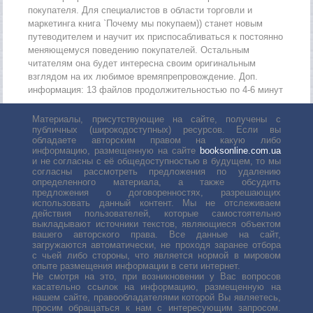
покупателя. Для специалистов в области торговли и
маркетинга книга `Почему мы покупаем)) станет новым
путеводителем и научит их приспосабливаться к постоянно
меняющемуся поведению покупателей. Остальным
читателям она будет интересна своим оригинальным
взглядом на их любимое времяпрепровождение. Доп.
информация: 13 файлов продолжительностью по 4-6 минут
Материалы, присутствующие на сайте, получены с
публичных (широкодоступных) ресурсов. Если вы
обладаете авторским правом на какую либо
информацию, размещенную на сайте
booksonline.com.ua
и не согласны с её общедоступностью в будущем, то мы
согласны рассмотреть предложения по удалению
определенного материала, а также обсудить
предложения о договоренностях, разрешающих
использовать данный контент. Мы не отслеживаем
действия пользователей, которые самостоятельно
выкладывают источники текстов, являющиеся объектом
вашего авторского права. Все данные на сайт,
загружаются автоматически, не проходя заранее отбора
с чьей либо стороны, что является нормой в мировом
опыте размещения информации в сети интернет.
Не смотря на это, при возникновении у Вас вопросов
касательно ссылок на информацию, размещенную на
нашем сайте, правообладателями которой Вы являетесь,
просим обращаться к нам с интересующим запросом.