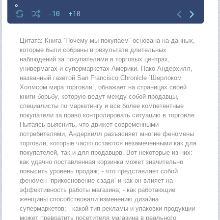
8
-10
+10
9
10
Цитата: Книга `Почему мы покупаем` основана на данных,
которые были собраны в результате длительных
11
наблюдений за покупателями в торговых центрах,
универмагах и супермаркетах Америки. Пако Андерхилл,
12
названный газетой San Francisco Chronicle `Шерлоком
13
Холмсом мира торговли`, обнажает на страницах своей
книги борьбу, которую ведут между собой продавцы,
специалисты по маркетингу и все более компетентные
покупатели за право контролировать ситуацию в торговле.
Пытаясь выяснить, что движет современными
потребителями, Андерхилл разъясняет многие феномены
торговли, которые часто остаются незамеченными как для
покупателей, так и для продавцов. Вот некоторые из них: -
как удачно поставленная корзинка может значительно
повысить уровень продаж; - что представляет собой
феномен `прикосновение сзади` и как он влияет на
эффективность работы магазина; - как работающие
женщины способствовали изменению дизайна
супермаркетов; - какой тип рекламы и упаковки продукции
может превратить посетителя магазина в реального