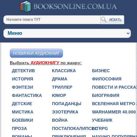
НОВИНКИ АУДИОКНИГ
Выбрать
АУДИОКНИГУ
по жанру:
ДЕТЕКТИВ
КЛАССИКА
БИЗНЕС
ИСТОРИЯ
ДРАМА
ФИЛОСОФИЯ
ФЭНТЕЗИ
ТРИЛЛЕР
ПОВЕСТИ И РАССК
ФАНТАСТИКА
ЮМОР
БИОГРАФИЯ
ДЕТСКИЕ
ПОПАДАНЦЫ
ВСЕЛЕННАЯ МЕТРО 
МИСТИКА
ЭЗОТЕРИКА
WARHAMMER 40.000
БОЕВИКИ
ВОЙНА
УЧЕБНИК
ПРОЗА
ПОСТАПОКАЛИПСИС
LITRPG
РОМАНЫ
ПРИКЛЮЧЕНИЯ
НАУЧНО-ПОПУЛЯРН