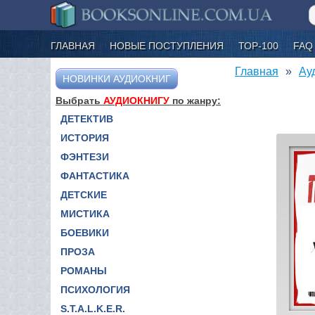
ГЛАВНАЯ
НОВЫЕ ПОСТУПЛЕНИЯ
ТОР-100
FAQ
Главная
Ау
НОВИНКИ АУДИОКНИГ
Выбрать
АУДИОКНИГУ
по жанру:
ДЕТЕКТИВ
ИСТОРИЯ
ФЭНТЕЗИ
ФАНТАСТИКА
ДЕТСКИЕ
МИСТИКА
БОЕВИКИ
ПРОЗА
РОМАНЫ
ПСИХОЛОГИЯ
S.T.A.L.K.E.R.