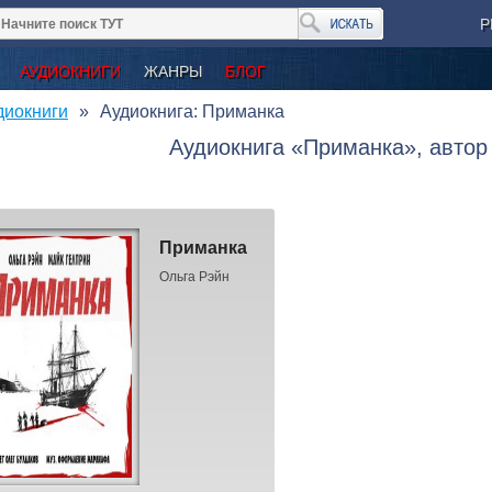
Р
АУДИОКНИГИ
ЖАНРЫ
БЛОГ
диокниги
Аудиокнига: Приманка
Аудиокнига «Приманка», автор
Приманка
Ольга Рэйн