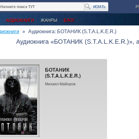
Р
АУДИОКНИГИ
ЖАНРЫ
БЛОГ
диокниги
Аудиокнига: БОТАНИК (S.T.A.L.K.E.R.)
Аудиокнига «БОТАНИК (S.T.A.L.K.E.R.)»,
БОТАНИК
(S.T.A.L.K.E.R.)
Михаил Майоров