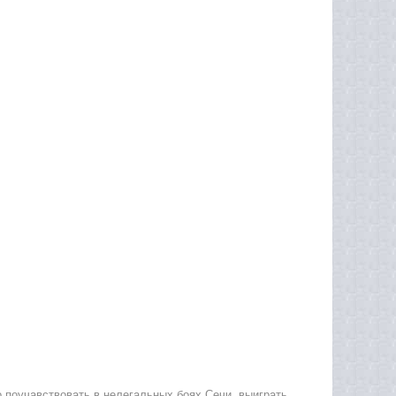
 поучавствовать в нелегальных боях Сечи, выиграть