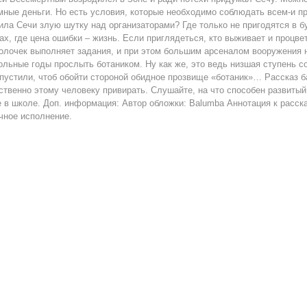
мные деньги. Но есть условия, которые необходимо соблюдать всем-и п
ила Сечи злую шутку над организаторами? Где только не пригодятся в б
ах, где цена ошибки – жизнь. Если приглядеться, кто выживает и процве
олочек выполняет задания, и при этом большим арсеналом вооружения н
ольные годы прослыть ботаником. Ну как же, это ведь низшая ступень с
пустили, чтоб обойти стороной обидное прозвище «ботаник»… Рассказ б
ственно этому человеку привирать. Слушайте, на что способен развитый
 в школе. Доп. информация: Автор обложки: Balumba Аннотация к расск
чное исполнение.