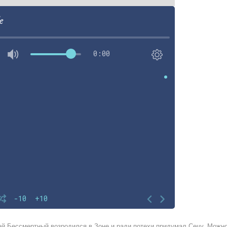
e
0:00
-10
+10
й Бессмертный возродился в Зоне и ради потехи придумал Сечу. Можно