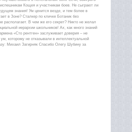
риспешникам Кощея и участникам боев. Не сыграют ли
удущем знания! Ум ценится везде, и тем более в
тает в Зоне? Сталкер по кличке Ботаник без
е располагает. В чем же его секрет? Никто не желал
оциальной иерархии школьников! Ах, как много знаний
армена «Сто рентген» заслуживает доверия – не
 ум, которому не отказывали в интеллектуальной
азу: Михаил Загирняк Спасибо Олегу Шубину за