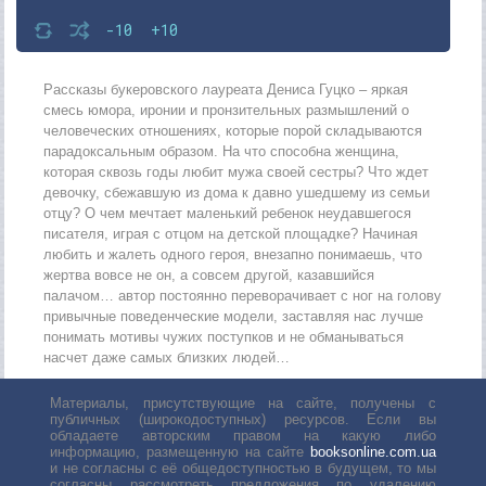
-10
+10
Рассказы букеровского лауреата Дениса Гуцко – яркая
смесь юмора, иронии и пронзительных размышлений о
человеческих отношениях, которые порой складываются
парадоксальным образом. На что способна женщина,
которая сквозь годы любит мужа своей сестры? Что ждет
девочку, сбежавшую из дома к давно ушедшему из семьи
отцу? О чем мечтает маленький ребенок неудавшегося
писателя, играя с отцом на детской площадке? Начиная
любить и жалеть одного героя, внезапно понимаешь, что
жертва вовсе не он, а совсем другой, казавшийся
палачом… автор постоянно переворачивает с ног на голову
привычные поведенческие модели, заставляя нас лучше
понимать мотивы чужих поступков и не обманываться
насчет даже самых близких людей…
Материалы, присутствующие на сайте, получены с
публичных (широкодоступных) ресурсов. Если вы
обладаете авторским правом на какую либо
информацию, размещенную на сайте
booksonline.com.ua
и не согласны с её общедоступностью в будущем, то мы
согласны рассмотреть предложения по удалению