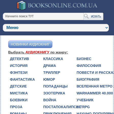
НОВИНКИ АУДИОКНИГ
Выбрать
АУДИОКНИГУ
по жанру:
ДЕТЕКТИВ
КЛАССИКА
БИЗНЕС
ИСТОРИЯ
ДРАМА
ФИЛОСОФИЯ
ФЭНТЕЗИ
ТРИЛЛЕР
ПОВЕСТИ И РАССК
ФАНТАСТИКА
ЮМОР
БИОГРАФИЯ
ДЕТСКИЕ
ПОПАДАНЦЫ
ВСЕЛЕННАЯ МЕТРО 
МИСТИКА
ЭЗОТЕРИКА
WARHAMMER 40.000
БОЕВИКИ
ВОЙНА
УЧЕБНИК
ПРОЗА
ПОСТАПОКАЛИПСИС
LITRPG
РОМАНЫ
ПРИКЛЮЧЕНИЯ
НАУЧНО-ПОПУЛЯРН