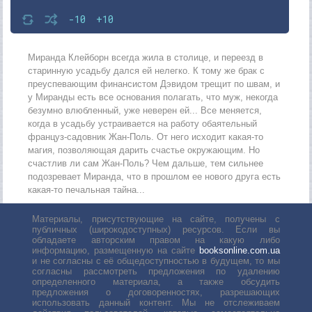
-10
+10
Миранда Клейборн всегда жила в столице, и переезд в
старинную усадьбу дался ей нелегко. К тому же брак с
преуспевающим финансистом Дэвидом трещит по швам, и
у Миранды есть все основания полагать, что муж, некогда
безумно влюбленный, уже неверен ей... Все меняется,
когда в усадьбу устраивается на работу обаятельный
француз-садовник Жан-Поль. От него исходит какая-то
магия, позволяющая дарить счастье окружающим. Но
счастлив ли сам Жан-Поль? Чем дальше, тем сильнее
подозревает Миранда, что в прошлом ее нового друга есть
какая-то печальная тайна...
Материалы, присутствующие на сайте, получены с
публичных (широкодоступных) ресурсов. Если вы
обладаете авторским правом на какую либо
информацию, размещенную на сайте
booksonline.com.ua
и не согласны с её общедоступностью в будущем, то мы
согласны рассмотреть предложения по удалению
определенного материала, а также обсудить
предложения о договоренностях, разрешающих
использовать данный контент. Мы не отслеживаем