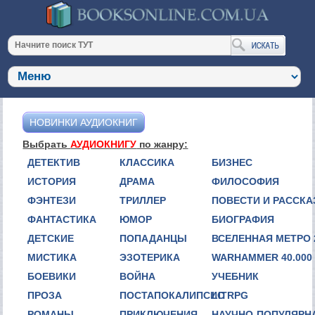
НОВИНКИ АУДИОКНИГ
Выбрать
АУДИОКНИГУ
по жанру:
ДЕТЕКТИВ
КЛАССИКА
БИЗНЕС
ИСТОРИЯ
ДРАМА
ФИЛОСОФИЯ
ФЭНТЕЗИ
ТРИЛЛЕР
ПОВЕСТИ И РАССК
ФАНТАСТИКА
ЮМОР
БИОГРАФИЯ
ДЕТСКИЕ
ПОПАДАНЦЫ
ВСЕЛЕННАЯ МЕТРО 
МИСТИКА
ЭЗОТЕРИКА
WARHAMMER 40.000
БОЕВИКИ
ВОЙНА
УЧЕБНИК
ПРОЗА
ПОСТАПОКАЛИПСИС
LITRPG
РОМАНЫ
ПРИКЛЮЧЕНИЯ
НАУЧНО-ПОПУЛЯРН