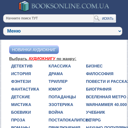
НОВИНКИ АУДИОКНИГ
Выбрать
АУДИОКНИГУ
по жанру:
ДЕТЕКТИВ
КЛАССИКА
БИЗНЕС
ИСТОРИЯ
ДРАМА
ФИЛОСОФИЯ
ФЭНТЕЗИ
ТРИЛЛЕР
ПОВЕСТИ И РАССК
ФАНТАСТИКА
ЮМОР
БИОГРАФИЯ
ДЕТСКИЕ
ПОПАДАНЦЫ
ВСЕЛЕННАЯ МЕТРО 
МИСТИКА
ЭЗОТЕРИКА
WARHAMMER 40.000
БОЕВИКИ
ВОЙНА
УЧЕБНИК
ПРОЗА
ПОСТАПОКАЛИПСИС
LITRPG
РОМАНЫ
ПРИКЛЮЧЕНИЯ
НАУЧНО-ПОПУЛЯРН