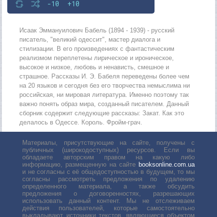
-10
+10
Исаак Эммануилович Бабель (1894 - 1939) - русский
писатель, "великий одессит", мастер диалога и
стилизации. В его произведениях с фантастическим
реализмом переплетены лирическое и ироническое,
высокое и низкое, любовь и ненависть, смешное и
страшное. Рассказы И. Э. Бабеля переведены более чем
на 20 языков и сегодня без его творчества немыслима ни
российская, ни мировая литература. Именно поэтому так
важно понять образ мира, созданный писателем. Данный
сборник содержит следующие рассказы: Закат. Как это
делалось в Одессе. Король. Фройм-грач.
Материалы, присутствующие на сайте, получены с
публичных (широкодоступных) ресурсов. Если вы
обладаете авторским правом на какую либо
информацию, размещенную на сайте
booksonline.com.ua
и не согласны с её общедоступностью в будущем, то мы
согласны рассмотреть предложения по удалению
определенного материала, а также обсудить
предложения о договоренностях, разрешающих
использовать данный контент. Мы не отслеживаем
действия пользователей, которые самостоятельно
выкладывают источники текстов, являющиеся объектом