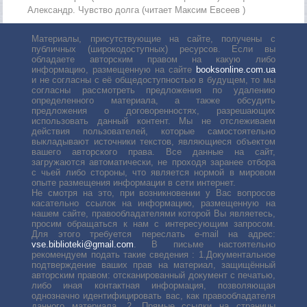
Александр. Чувство долга (читает Максим Евсеев )
Материалы, присутствующие на сайте, получены с
публичных (широкодоступных) ресурсов. Если вы
обладаете авторским правом на какую либо
информацию, размещенную на сайте
booksonline.com.ua
и не согласны с её общедоступностью в будущем, то мы
согласны рассмотреть предложения по удалению
определенного материала, а также обсудить
предложения о договоренностях, разрешающих
использовать данный контент. Мы не отслеживаем
действия пользователей, которые самостоятельно
выкладывают источники текстов, являющиеся объектом
вашего авторского права. Все данные на сайт,
загружаются автоматически, не проходя заранее отбора
с чьей либо стороны, что является нормой в мировом
опыте размещения информации в сети интернет.
Не смотря на это, при возникновении у Вас вопросов
касательно ссылок на информацию, размещенную на
нашем сайте, правообладателями которой Вы являетесь,
просим обращаться к нам с интересующим запросом.
Для этого требуется переслать е-mail на адрес:
vse.biblioteki@gmail.com
. В письме настоятельно
рекомендуем подать такие сведения : 1.Документальное
подтверждение ваших прав на материал, защищённый
авторским правом: отсканированный документ с печатью,
либо иная контактная информация, позволяющая
однозначно идентифицировать вас, как правообладателя
данного материала. 2. Прямые ссылки на страницы