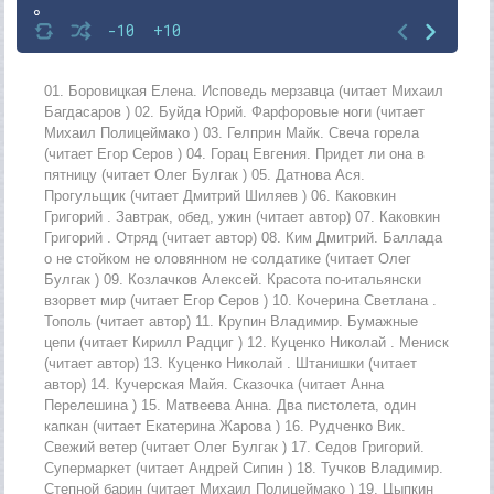
8
-10
+10
9
10
01. Боровицкая Елена. Исповедь мерзавца (читает Михаил
Багдасаров ) 02. Буйда Юрий. Фарфоровые ноги (читает
11
Михаил Полицеймако ) 03. Гелприн Майк. Свеча горела
(читает Егор Серов ) 04. Горац Евгения. Придет ли она в
12
пятницу (читает Олег Булгак ) 05. Датнова Ася.
13
Прогульщик (читает Дмитрий Шиляев ) 06. Каковкин
Григорий . Завтрак, обед, ужин (читает автор) 07. Каковкин
14
Григорий . Отряд (читает автор) 08. Ким Дмитрий. Баллада
о не стойком не оловянном не солдатике (читает Олег
15
Булгак ) 09. Козлачков Алексей. Красота по-итальянски
16
взорвет мир (читает Егор Серов ) 10. Кочерина Светлана .
Тополь (читает автор) 11. Крупин Владимир. Бумажные
17
цепи (читает Кирилл Радциг ) 12. Куценко Николай . Мениск
(читает автор) 13. Куценко Николай . Штанишки (читает
18
автор) 14. Кучерская Майя. Сказочка (читает Анна
19
Перелешина ) 15. Матвеева Анна. Два пистолета, один
капкан (читает Екатерина Жарова ) 16. Рудченко Вик.
Свежий ветер (читает Олег Булгак ) 17. Седов Григорий.
Супермаркет (читает Андрей Сипин ) 18. Тучков Владимир.
Степной барин (читает Михаил Полицеймако ) 19. Цыпкин