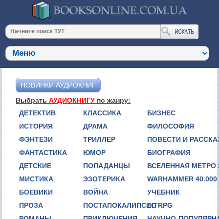
НОВИНКИ АУДИОКНИГ
Выбрать
АУДИОКНИГУ
по жанру:
ДЕТЕКТИВ
КЛАССИКА
БИЗНЕС
ИСТОРИЯ
ДРАМА
ФИЛОСОФИЯ
ФЭНТЕЗИ
ТРИЛЛЕР
ПОВЕСТИ И РАССК
ФАНТАСТИКА
ЮМОР
БИОГРАФИЯ
ДЕТСКИЕ
ПОПАДАНЦЫ
ВСЕЛЕННАЯ МЕТРО 
МИСТИКА
ЭЗОТЕРИКА
WARHAMMER 40.000
БОЕВИКИ
ВОЙНА
УЧЕБНИК
ПРОЗА
ПОСТАПОКАЛИПСИС
LITRPG
РОМАНЫ
ПРИКЛЮЧЕНИЯ
НАУЧНО-ПОПУЛЯРН