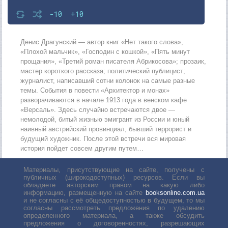
-10
+10
Денис Драгунский — автор книг «Нет такого слова»,
«Плохой мальчик», «Господин с кошкой», «Пять минут
прощания», «Третий роман писателя Абрикосова»; прозаик,
мастер короткого рассказа; политический публицист;
журналист, написавший сотни колонок на самые разные
темы. События в повести «Архитектор и монах»
разворачиваются в начале 1913 года в венском кафе
«Версаль». Здесь случайно встречаются двое —
немолодой, битый жизнью эмигрант из России и юный
наивный австрийский провинциал, бывший террорист и
будущий художник. После этой встречи вся мировая
история пойдет совсем другим путем…
Материалы, присутствующие на сайте, получены с
публичных (широкодоступных) ресурсов. Если вы
обладаете авторским правом на какую либо
информацию, размещенную на сайте
booksonline.com.ua
и не согласны с её общедоступностью в будущем, то мы
согласны рассмотреть предложения по удалению
определенного материала, а также обсудить
предложения о договоренностях, разрешающих