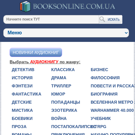
НОВИНКИ АУДИОКНИГ
Выбрать
АУДИОКНИГУ
по жанру:
ДЕТЕКТИВ
КЛАССИКА
БИЗНЕС
ИСТОРИЯ
ДРАМА
ФИЛОСОФИЯ
ФЭНТЕЗИ
ТРИЛЛЕР
ПОВЕСТИ И РАССК
ФАНТАСТИКА
ЮМОР
БИОГРАФИЯ
ДЕТСКИЕ
ПОПАДАНЦЫ
ВСЕЛЕННАЯ МЕТРО 
МИСТИКА
ЭЗОТЕРИКА
WARHAMMER 40.000
БОЕВИКИ
ВОЙНА
УЧЕБНИК
ПРОЗА
ПОСТАПОКАЛИПСИС
LITRPG
РОМАНЫ
ПРИКЛЮЧЕНИЯ
НАУЧНО-ПОПУЛЯРН