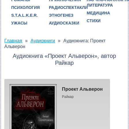
ЛИТЕРАТУРА
ПСИХОЛОГИЯ
РАДИОСПЕКТАКЛИ
МЕДИЦИНА
S.T.A.L.K.E.R.
ЭТНОГЕНЕЗ
СТИХИ
УЖАСЫ
АУДИОСКАЗКИ
Главная
Аудиокниги
Аудиокнига: Проект
Альверон
Аудиокнига «Проект Альверон», автор
Райкар
Проект Альверон
Райкар