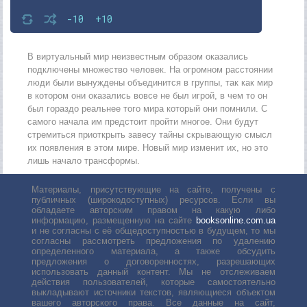
-10
+10
В виртуальный мир неизвестным образом оказались
подключены множество человек. На огромном расстоянии
люди были вынуждены объединится в группы, так как мир
в котором они оказались вовсе не был игрой, в чем то он
был гораздо реальнее того мира который они помнили. С
самого начала им предстоит пройти многое. Они будут
стремиться приоткрыть завесу тайны скрывающую смысл
их появления в этом мире. Новый мир изменит их, но это
лишь начало трансформы.
Материалы, присутствующие на сайте, получены с
публичных (широкодоступных) ресурсов. Если вы
обладаете авторским правом на какую либо
информацию, размещенную на сайте
booksonline.com.ua
и не согласны с её общедоступностью в будущем, то мы
согласны рассмотреть предложения по удалению
определенного материала, а также обсудить
предложения о договоренностях, разрешающих
использовать данный контент. Мы не отслеживаем
действия пользователей, которые самостоятельно
выкладывают источники текстов, являющиеся объектом
вашего авторского права. Все данные на сайт,