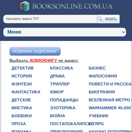
НОВИНКИ АУДИОКНИГ
Выбрать
АУДИОКНИГУ
по жанру:
ДЕТЕКТИВ
КЛАССИКА
БИЗНЕС
ИСТОРИЯ
ДРАМА
ФИЛОСОФИЯ
ФЭНТЕЗИ
ТРИЛЛЕР
ПОВЕСТИ И РАССК
ФАНТАСТИКА
ЮМОР
БИОГРАФИЯ
ДЕТСКИЕ
ПОПАДАНЦЫ
ВСЕЛЕННАЯ МЕТРО 
МИСТИКА
ЭЗОТЕРИКА
WARHAMMER 40.000
БОЕВИКИ
ВОЙНА
УЧЕБНИК
ПРОЗА
ПОСТАПОКАЛИПСИС
LITRPG
РОМАНЫ
ПРИКЛЮЧЕНИЯ
НАУЧНО-ПОПУЛЯРН