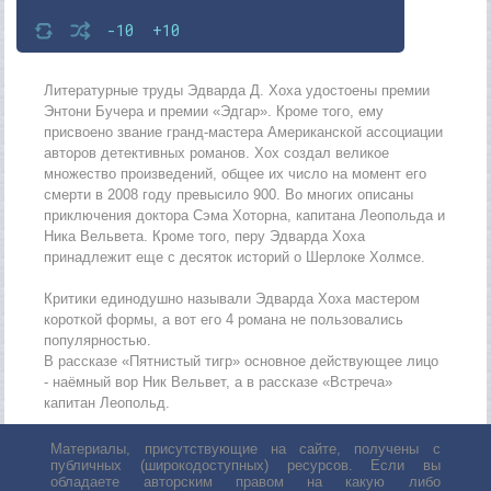
-10
+10
Литературные труды Эдварда Д. Хоха удостоены премии
Энтони Бучера и премии «Эдгар». Кроме того, ему
присвоено звание гранд-мастера Американской ассоциации
авторов детективных романов. Хох создал великое
множество произведений, общее их число на момент его
смерти в 2008 году превысило 900. Во многих описаны
приключения доктора Сэма Хоторна, капитана Леопольда и
Ника Вельвета. Кроме того, перу Эдварда Хоха
принадлежит еще с десяток историй о Шерлоке Холмсе.
Критики единодушно называли Эдварда Хоха мастером
короткой формы, а вот его 4 романа не пользовались
популярностью.
В рассказе «Пятнистый тигр» основное действующее лицо
- наёмный вор Ник Вельвет, а в рассказе «Встреча»
капитан Леопольд.
Материалы, присутствующие на сайте, получены с
публичных (широкодоступных) ресурсов. Если вы
обладаете авторским правом на какую либо