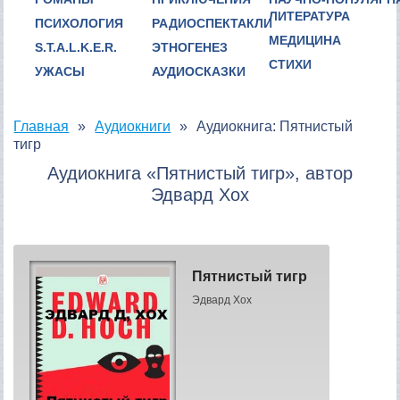
ЛИТЕРАТУРА
ПСИХОЛОГИЯ
РАДИОСПЕКТАКЛИ
МЕДИЦИНА
S.T.A.L.K.E.R.
ЭТНОГЕНЕЗ
СТИХИ
УЖАСЫ
АУДИОСКАЗКИ
Главная
Аудиокниги
Аудиокнига: Пятнистый
тигр
Аудиокнига «Пятнистый тигр», автор
Эдвард Хох
Пятнистый тигр
Эдвард Хох