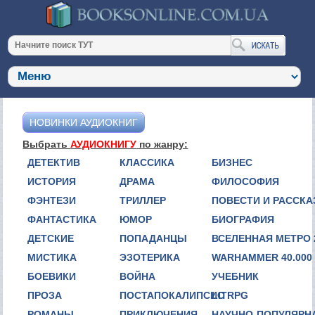
НОВИНКИ АУДИОКНИГ
Выбрать
АУДИОКНИГУ
по жанру:
ДЕТЕКТИВ
КЛАССИКА
БИЗНЕС
ИСТОРИЯ
ДРАМА
ФИЛОСОФИЯ
ФЭНТЕЗИ
ТРИЛЛЕР
ПОВЕСТИ И РАССК
ФАНТАСТИКА
ЮМОР
БИОГРАФИЯ
ДЕТСКИЕ
ПОПАДАНЦЫ
ВСЕЛЕННАЯ МЕТРО 
МИСТИКА
ЭЗОТЕРИКА
WARHAMMER 40.000
БОЕВИКИ
ВОЙНА
УЧЕБНИК
ПРОЗА
ПОСТАПОКАЛИПСИС
LITRPG
РОМАНЫ
ПРИКЛЮЧЕНИЯ
НАУЧНО-ПОПУЛЯРН