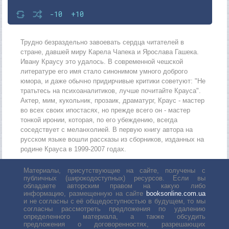
-10
+10
Трудно безраздельно завоевать сердца читателей в
стране, давшей миру Карела Чапека и Ярослава Гашека.
Ивану Краусу это удалось. В современной чешской
литературе его имя стало синонимом умного доброго
юмора, и даже обычно придирчивые критики советуют: "Не
тратьтесь на психоаналитиков, лучше почитайте Крауса".
Актер, мим, кукольник, прозаик, драматург, Краус - мастер
во всех своих ипостасях, но прежде всего он - мастер
тонкой иронии, которая, по его убеждению, всегда
соседствует с меланхолией. В первую книгу автора на
русском языке вошли рассказы из сборников, изданных на
родине Крауса в 1999-2007 годах.
Материалы, присутствующие на сайте, получены с
публичных (широкодоступных) ресурсов. Если вы
обладаете авторским правом на какую либо
информацию, размещенную на сайте
booksonline.com.ua
и не согласны с её общедоступностью в будущем, то мы
согласны рассмотреть предложения по удалению
определенного материала, а также обсудить
предложения о договоренностях, разрешающих