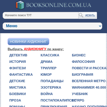
НОВИНКИ АУДИОКНИГ
Выбрать
АУДИОКНИГУ
по жанру:
ДЕТЕКТИВ
КЛАССИКА
БИЗНЕС
ИСТОРИЯ
ДРАМА
ФИЛОСОФИЯ
ФЭНТЕЗИ
ТРИЛЛЕР
ПОВЕСТИ И РАССК
ФАНТАСТИКА
ЮМОР
БИОГРАФИЯ
ДЕТСКИЕ
ПОПАДАНЦЫ
ВСЕЛЕННАЯ МЕТРО 
МИСТИКА
ЭЗОТЕРИКА
WARHAMMER 40.000
БОЕВИКИ
ВОЙНА
УЧЕБНИК
ПРОЗА
ПОСТАПОКАЛИПСИС
LITRPG
РОМАНЫ
ПРИКЛЮЧЕНИЯ
НАУЧНО-ПОПУЛЯРН