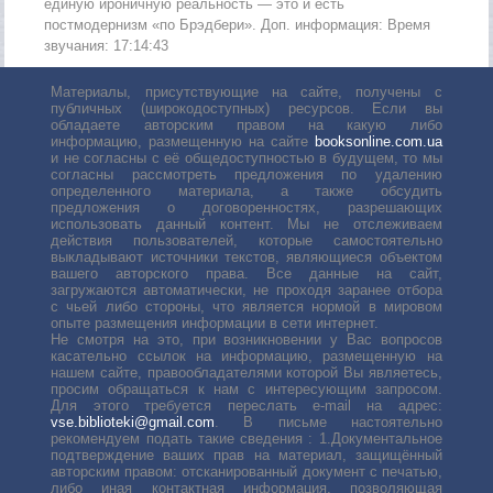
единую ироничную реальность — это и есть
постмодернизм «по Брэдбери». Доп. информация: Время
звучания: 17:14:43
Материалы, присутствующие на сайте, получены с
публичных (широкодоступных) ресурсов. Если вы
обладаете авторским правом на какую либо
информацию, размещенную на сайте
booksonline.com.ua
и не согласны с её общедоступностью в будущем, то мы
согласны рассмотреть предложения по удалению
определенного материала, а также обсудить
предложения о договоренностях, разрешающих
использовать данный контент. Мы не отслеживаем
действия пользователей, которые самостоятельно
выкладывают источники текстов, являющиеся объектом
вашего авторского права. Все данные на сайт,
загружаются автоматически, не проходя заранее отбора
с чьей либо стороны, что является нормой в мировом
опыте размещения информации в сети интернет.
Не смотря на это, при возникновении у Вас вопросов
касательно ссылок на информацию, размещенную на
нашем сайте, правообладателями которой Вы являетесь,
просим обращаться к нам с интересующим запросом.
Для этого требуется переслать е-mail на адрес:
vse.biblioteki@gmail.com
. В письме настоятельно
рекомендуем подать такие сведения : 1.Документальное
подтверждение ваших прав на материал, защищённый
авторским правом: отсканированный документ с печатью,
либо иная контактная информация, позволяющая