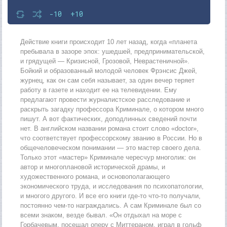
-10
+10
Действие книги происходит 10 лет назад, когда «планета
пребывала в зазоре эпох: ушедшей, предпринимательской,
и грядущей — Кризисной, Грозовой, Неврастеничной».
Бойкий и образованный молодой человек Фрэнсис Джей,
журнец, как он сам себя называет, за один вечер теряет
работу в газете и находит ее на телевидении. Ему
предлагают провести журналистское расследование и
раскрыть загадку профессора Криминале, о котором много
пишут. А вот фактических, доподлинных сведений почти
нет. В английском названии романа стоит слово «doctor»,
что соответствует профессорскому званию в России. Но в
общечеловеческом понимании — это мастер своего дела.
Только этот «мастер» Криминале чересчур многолик: он
автор и многоплановой исторической драмы, и
художественного романа, и основополагающего
экономического труда, и исследования по психопатологии,
и многого другого. И все его книги где-то что-то получали,
постоянно чем-то награждались. А сам Криминале был со
всеми знаком, везде бывал. «Он отдыхал на море с
Горбачевым, посещал оперу с Миттераном, играл в гольф