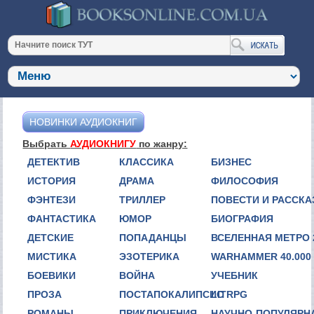
НОВИНКИ АУДИОКНИГ
Выбрать
АУДИОКНИГУ
по жанру:
ДЕТЕКТИВ
КЛАССИКА
БИЗНЕС
ИСТОРИЯ
ДРАМА
ФИЛОСОФИЯ
ФЭНТЕЗИ
ТРИЛЛЕР
ПОВЕСТИ И РАССК
ФАНТАСТИКА
ЮМОР
БИОГРАФИЯ
ДЕТСКИЕ
ПОПАДАНЦЫ
ВСЕЛЕННАЯ МЕТРО 
МИСТИКА
ЭЗОТЕРИКА
WARHAMMER 40.000
БОЕВИКИ
ВОЙНА
УЧЕБНИК
ПРОЗА
ПОСТАПОКАЛИПСИС
LITRPG
РОМАНЫ
ПРИКЛЮЧЕНИЯ
НАУЧНО-ПОПУЛЯРН