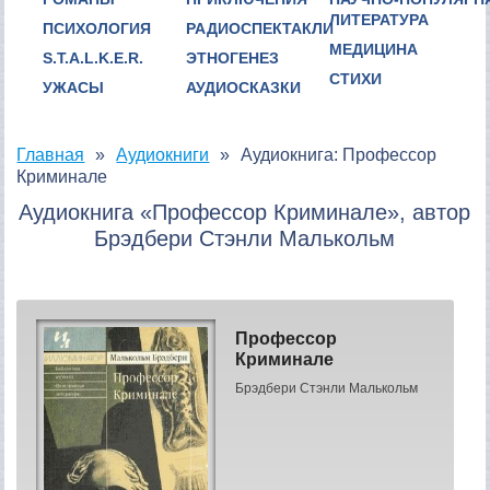
ЛИТЕРАТУРА
ПСИХОЛОГИЯ
РАДИОСПЕКТАКЛИ
МЕДИЦИНА
S.T.A.L.K.E.R.
ЭТНОГЕНЕЗ
СТИХИ
УЖАСЫ
АУДИОСКАЗКИ
Главная
Аудиокниги
Аудиокнига: Профессор
Криминале
Аудиокнига «Профессор Криминале», автор
Брэдбери Стэнли Малькольм
Профессор
Криминале
Брэдбери Стэнли Малькольм