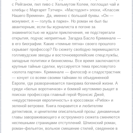
с Рейганом, пил пиво с Хельмутом Колем, поглощал чай и
хлебцы с Маргарет Тэтчер». «Мастодонт» эпохи, «Классик
Нашего Времени». Да, именно с большой буквы. «Он —
монумент, я — голубь в парке». Но роман не был бы
авантюрным, если бы журналиста в погоне за
знаменитостью не ждали приключения, не подстерегали
открытия, подчас неприятные. Загадка Басло Криминале —
в его биографии. Какие «темные пятна» своего прошлого
скрывает профессор? По сюжету свободно перемещаются
голливудские звезды и восточноевропейские спецслужбы,
западные политики и бизнесмены. Все время заключаются
крупные тайные сделки, муссируется тема пресловутого
«золота партии». Криминале — философ и сладострастник
— кочует со всеми своими тайнами по объединенной
Европе, где разворачивается панорама богемной жизни. А
среди «белых воротничков» и бомжей неутомимо рыщет в
поисках профессора главный герой Фрэнсис Джей,
«недурственная евроличность» в кроссовках «Рибок» и
зеленой ветровке. Книга понравится и любителям
детективов, и ценителям описательной прозы: динамичные
главы завораживающего и остроумного сюжета сменяются
неспешными страницами отступлений. Шпионский роман,
роман–фельетон, вольное смешение стилей, сведенное в