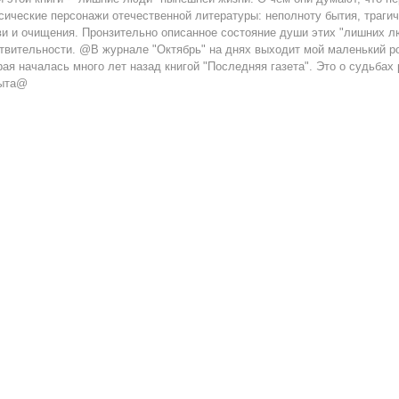
сические персонажи отечественной литературы: неполноту бытия, трагич
и и очищения. Пронзительно описанное состояние души этих "лишних л
твительности. @В журнале "Октябрь" на днях выходит мой маленький р
рая началась много лет назад книгой "Последняя газета". Это о судьбах
рыта@