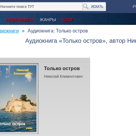
Р
АУДИОКНИГИ
ЖАНРЫ
БЛОГ
диокниги
Аудиокнига: Только остров
Аудиокнига «Только остров», автор Н
Только остров
Николай Климонтович