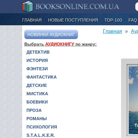
ГЛАВНАЯ
НОВЫЕ ПОСТУПЛЕНИЯ
ТОР-100
FAQ
Главная
Ау
НОВИНКИ АУДИОКНИГ
Выбрать
АУДИОКНИГУ
по жанру:
ДЕТЕКТИВ
ИСТОРИЯ
ФЭНТЕЗИ
ФАНТАСТИКА
ДЕТСКИЕ
МИСТИКА
БОЕВИКИ
ПРОЗА
РОМАНЫ
ПСИХОЛОГИЯ
S.T.A.L.K.E.R.