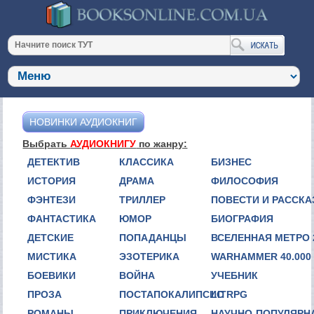
НОВИНКИ АУДИОКНИГ
Выбрать
АУДИОКНИГУ
по жанру:
ДЕТЕКТИВ
КЛАССИКА
БИЗНЕС
ИСТОРИЯ
ДРАМА
ФИЛОСОФИЯ
ФЭНТЕЗИ
ТРИЛЛЕР
ПОВЕСТИ И РАССК
ФАНТАСТИКА
ЮМОР
БИОГРАФИЯ
ДЕТСКИЕ
ПОПАДАНЦЫ
ВСЕЛЕННАЯ МЕТРО 
МИСТИКА
ЭЗОТЕРИКА
WARHAMMER 40.000
БОЕВИКИ
ВОЙНА
УЧЕБНИК
ПРОЗА
ПОСТАПОКАЛИПСИС
LITRPG
РОМАНЫ
ПРИКЛЮЧЕНИЯ
НАУЧНО-ПОПУЛЯРН