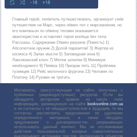
-10
+10
Главный герой, любитель путешествовать, организует себе
путешествие на Марс, через обмен тел с марсианином, но
его компаньон по обмену телами оказывается
авантюристом и оставляет героя вообще без тела.
Рассказы. Содержание Обмен разумов (Повесть) 1)
Абсолютное оружие 2) Долой паразитов! 3) Жертва из
космоса 4) Запах мысли 5) Заповедная зона 6)
Лаксиканский ключ 7) Мятеж шлюпки 8) Минимум
необходимого 9) Пиявка 10) Призрак пять 11) Проблема
туземцев 12) Рейс молочного фургона 13) Человек по
Платону 14) Руками не трогать
Материалы, присутствующие на сайте, получены с
публичных (широкодоступных) ресурсов. Если вы
обладаете авторским правом на какую либо
информацию, размещенную на сайте
booksonline.com.ua
и не согласны с её общедоступностью в будущем, то мы
согласны рассмотреть предложения по удалению
определенного материала, а также обсудить
предложения о договоренностях, разрешающих
использовать данный контент. Мы не отслеживаем
действия пользователей, которые самостоятельно
выкладывают источники текстов, являющиеся объектом