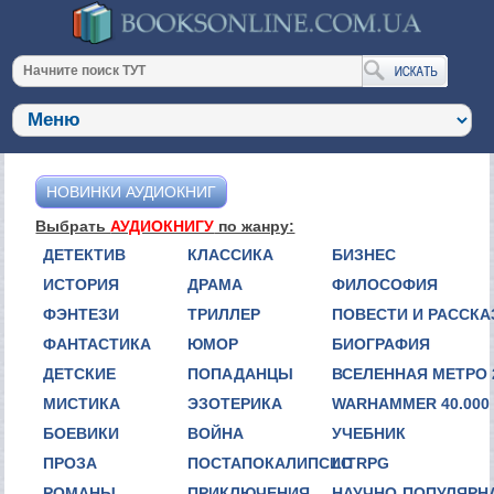
НОВИНКИ АУДИОКНИГ
Выбрать
АУДИОКНИГУ
по жанру:
ДЕТЕКТИВ
КЛАССИКА
БИЗНЕС
ИСТОРИЯ
ДРАМА
ФИЛОСОФИЯ
ФЭНТЕЗИ
ТРИЛЛЕР
ПОВЕСТИ И РАССК
ФАНТАСТИКА
ЮМОР
БИОГРАФИЯ
ДЕТСКИЕ
ПОПАДАНЦЫ
ВСЕЛЕННАЯ МЕТРО 
МИСТИКА
ЭЗОТЕРИКА
WARHAMMER 40.000
БОЕВИКИ
ВОЙНА
УЧЕБНИК
ПРОЗА
ПОСТАПОКАЛИПСИС
LITRPG
РОМАНЫ
ПРИКЛЮЧЕНИЯ
НАУЧНО-ПОПУЛЯРН