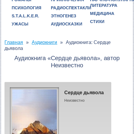
ЛИТЕРАТУРА
ПСИХОЛОГИЯ
РАДИОСПЕКТАКЛИ
МЕДИЦИНА
S.T.A.L.K.E.R.
ЭТНОГЕНЕЗ
СТИХИ
УЖАСЫ
АУДИОСКАЗКИ
Главная
Аудиокниги
Аудиокнига: Сердце
дьявола
Аудиокнига «Сердце дьявола», автор
Неизвестно
Сердце дьявола
Неизвестно