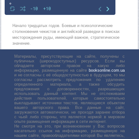
8
-10
+10
9
10
Начало тридцатых годов. Боевые и психологические
столкновения чекистов и английской разведки в поисках
11
месторождения руды, имеющей важное, стратегическое
значение.
12
13
Материалы, присутствующие на сайте, получены с
публичных (широкодоступных) ресурсов. Если вы
14
обладаете авторским правом на какую либо
информацию, размещенную на сайте
booksonline.com.ua
15
и не согласны с её общедоступностью в будущем, то мы
согласны рассмотреть предложения по удалению
16
определенного материала, а также обсудить
предложения о договоренностях, разрешающих
использовать данный контент. Мы не отслеживаем
действия пользователей, которые самостоятельно
выкладывают источники текстов, являющиеся объектом
вашего авторского права. Все данные на сайт,
загружаются автоматически, не проходя заранее отбора
с чьей либо стороны, что является нормой в мировом
опыте размещения информации в сети интернет.
Не смотря на это, при возникновении у Вас вопросов
касательно ссылок на информацию, размещенную на
нашем сайте, правообладателями которой Вы являетесь,