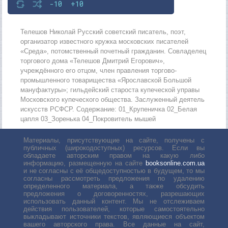
-10
+10
Телешов Николай Русский советский писатель, поэт,
организатор известного кружка московских писателей
«Среда», потомственный почетный гражданин. Совладелец
торгового дома «Телешов Дмитрий Егорович»,
учреждённого его отцом, член правления торгово-
промышленного товарищества «Ярославской Большой
мануфактуры»; гильдейский староста купеческой управы
Московского купеческого общества. Заслуженный деятель
искусств РСФСР. Содержание: 01_Крупеничка 02_Белая
цапля 03_Зоренька 04_Покровитель мышей
Материалы, присутствующие на сайте, получены с
публичных (широкодоступных) ресурсов. Если вы
обладаете авторским правом на какую либо
информацию, размещенную на сайте
booksonline.com.ua
и не согласны с её общедоступностью в будущем, то мы
согласны рассмотреть предложения по удалению
определенного материала, а также обсудить
предложения о договоренностях, разрешающих
использовать данный контент. Мы не отслеживаем
действия пользователей, которые самостоятельно
выкладывают источники текстов, являющиеся объектом
вашего авторского права. Все данные на сайт,