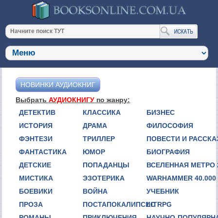
НОВИНКИ АУДИОКНИГ
Выбрать
АУДИОКНИГУ
по жанру:
ДЕТЕКТИВ
КЛАССИКА
БИЗНЕС
ИСТОРИЯ
ДРАМА
ФИЛОСОФИЯ
ФЭНТЕЗИ
ТРИЛЛЕР
ПОВЕСТИ И РАССК
ФАНТАСТИКА
ЮМОР
БИОГРАФИЯ
ДЕТСКИЕ
ПОПАДАНЦЫ
ВСЕЛЕННАЯ МЕТРО 
МИСТИКА
ЭЗОТЕРИКА
WARHAMMER 40.000
БОЕВИКИ
ВОЙНА
УЧЕБНИК
ПРОЗА
ПОСТАПОКАЛИПСИС
LITRPG
РОМАНЫ
ПРИКЛЮЧЕНИЯ
НАУЧНО-ПОПУЛЯРН