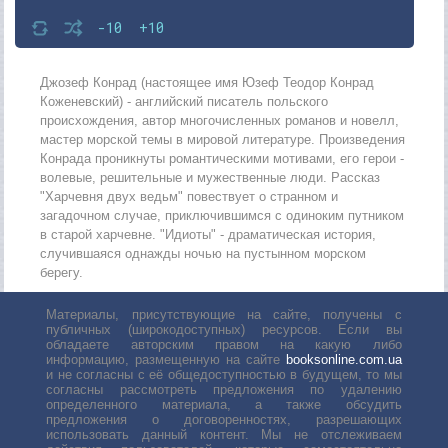
-10
+10
Джозеф Конрад (настоящее имя Юзеф Теодор Конрад
Коженевский) - английский писатель польского
происхождения, автор многочисленных романов и новелл,
мастер морской темы в мировой литературе. Произведения
Конрада проникнуты романтическими мотивами, его герои -
волевые, решительные и мужественные люди. Рассказ
"Харчевня двух ведьм" повествует о странном и
загадочном случае, приключившимся с одиноким путником
в старой харчевне. "Идиоты" - драматическая история,
случившаяся однажды ночью на пустынном морском
берегу.
Материалы, присутствующие на сайте, получены с
публичных (широкодоступных) ресурсов. Если вы
обладаете авторским правом на какую либо
информацию, размещенную на сайте
booksonline.com.ua
и не согласны с её общедоступностью в будущем, то мы
согласны рассмотреть предложения по удалению
определенного материала, а также обсудить
предложения о договоренностях, разрешающих
использовать данный контент. Мы не отслеживаем