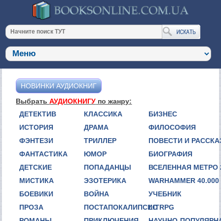
НОВИНКИ АУДИОКНИГ
Выбрать
АУДИОКНИГУ
по жанру:
ДЕТЕКТИВ
КЛАССИКА
БИЗНЕС
ИСТОРИЯ
ДРАМА
ФИЛОСОФИЯ
ФЭНТЕЗИ
ТРИЛЛЕР
ПОВЕСТИ И РАССК
ФАНТАСТИКА
ЮМОР
БИОГРАФИЯ
ДЕТСКИЕ
ПОПАДАНЦЫ
ВСЕЛЕННАЯ МЕТРО 
МИСТИКА
ЭЗОТЕРИКА
WARHAMMER 40.000
БОЕВИКИ
ВОЙНА
УЧЕБНИК
ПРОЗА
ПОСТАПОКАЛИПСИС
LITRPG
РОМАНЫ
ПРИКЛЮЧЕНИЯ
НАУЧНО-ПОПУЛЯРН