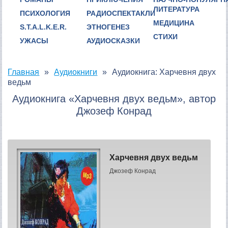
ЛИТЕРАТУРА
ПСИХОЛОГИЯ
РАДИОСПЕКТАКЛИ
МЕДИЦИНА
S.T.A.L.K.E.R.
ЭТНОГЕНЕЗ
СТИХИ
УЖАСЫ
АУДИОСКАЗКИ
Главная
Аудиокниги
Аудиокнига: Харчевня двух
ведьм
Аудиокнига «Харчевня двух ведьм», автор
Джозеф Конрад
Харчевня двух ведьм
Джозеф Конрад